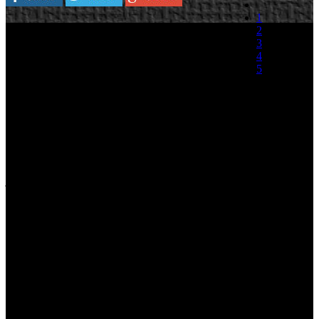
1
El lanzamiento en Europa de Los Cazafantasmas:
2
El Videojuego, se vio salpicado por unos
3
acuerdos a ultima hora en los que Sony se hacía
4
con la exclusividad temporal sobre el titulo y
5
dejaba de lado la distribución del juego en otra
plataforma que no fuera PlayStation 3 y PS2,
(0 votos)
mientras que en Estados Unidos el juego era
lanzado de forma simultánea para todas las versiones en las que está
disponible el juego. Para prolongar aun mas esta situación, ahora
nos informan que el lanzamiento de las versiones para Xbox 360,
Wii, DS y PC se verán desplazadas del 23 de Octubre a una fecha
sin determinar. Os dejamos con un trailer de la versión Wii del
juego.