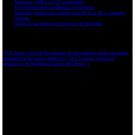
Nintendo celebra su 125 cumpleaños
Koch Media niega problemas económicos
Nintendo registra una patente para llevar el 3D a cualquier
pantalla
Satoru Iwata reelegido presidente de Nintendo
Más en esta categoría:
« EA Sports cree que los sensores de movimiento darán una nueva
dimensión a los juegos deportivos
Alex Seropian explica la
adquisición de Wideload Games por Disney »