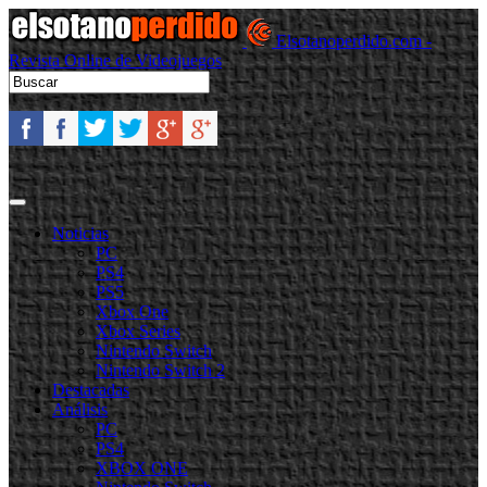
Elsotanoperdido.com -
Revista Online de Videojuegos
Noticias
PC
PS4
PS5
Xbox One
Xbox Series
Nintendo Switch
Nintendo Switch 2
Destacadas
Análisis
PC
PS4
XBOX ONE