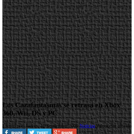
Los Cazafantasmas se retrasa en Xbox
360, Wii, DS y PC
Escrito por
Jueves, 10 Septiembre 2009
Noticias
Valora este artículo