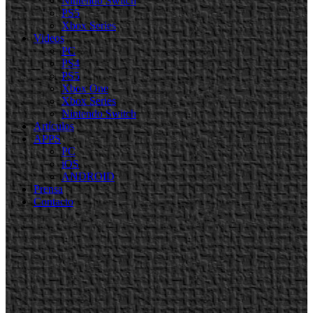
Nintendo Switch
PS5
Xbox Series
Videos
PC
PS4
PS5
Xbox One
Xbox Series
Nintendo Switch
Artículos
APPS
PC
iOS
ANDROID
Prensa
Contacto