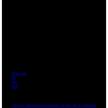
Xbox 360
PC
Wii
DSI
Artículos relacionados (por etiqueta)
Tak Fuji abandona Konami tras 20 años en la compañía