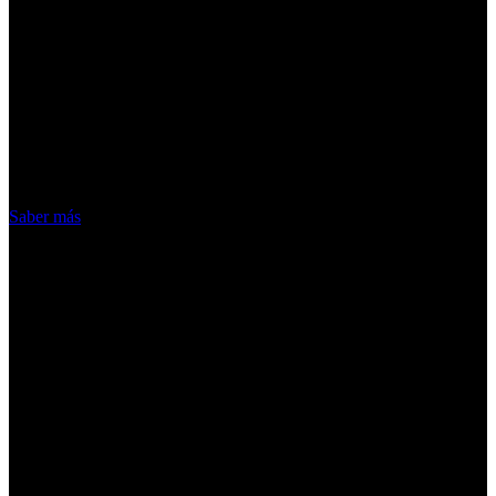
¡Atención! Las cookies nos permiten
ofrecer nuestros servicios. Al utilizar
nuestros servicios, aceptas el uso que
hacemos de las cookies
Acepto
Saber más