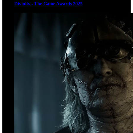
Divinity - The Game Awards 2025