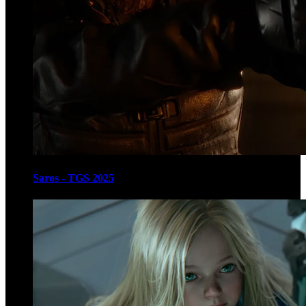
Saros - TGS 2025