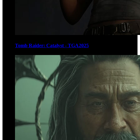
Tomb Raider: Catalyst - TGA2025