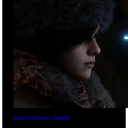
Lies of P Overture - Anuncio