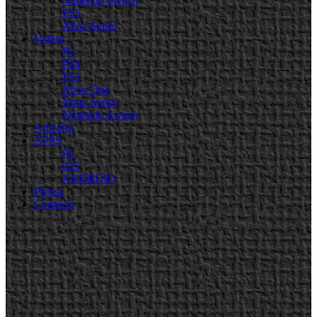
Nintendo Switch
PS5
Xbox Series
Videos
PC
PS4
PS5
Xbox One
Xbox Series
Nintendo Switch
Artículos
APPS
PC
iOS
ANDROID
Prensa
Contacto