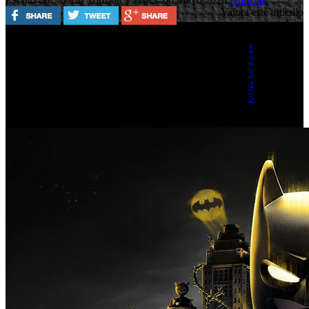
Valora este artículo
1
2
3
4
5
(1 Voto)