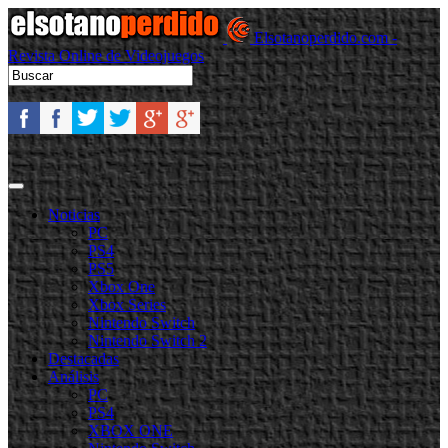
Elsotanoperdido.com -
Revista Online de Videojuegos
Noticias
PC
PS4
PS5
Xbox One
Xbox Series
Nintendo Switch
Nintendo Switch 2
Destacadas
Análisis
PC
PS4
XBOX ONE