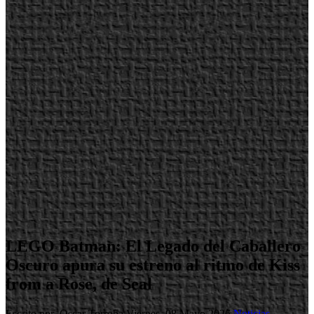
LEGO Batman: El Legado del Caballero
Oscuro apura su estreno al ritmo de Kiss
from a Rose, de Seal
Escrito por Oscar Torroba
Viernes, 08 Mayo 2026
Noticias