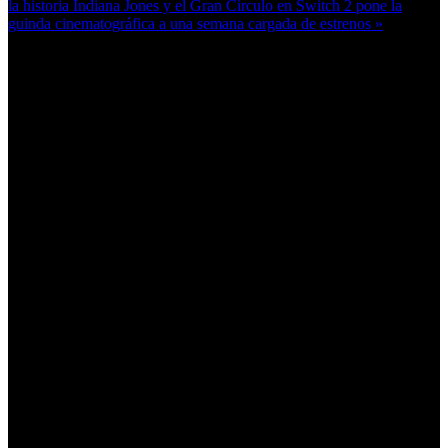
la historia
Indiana Jones y el Gran Círculo en Switch 2 pone la
guinda cinematográfica a una semana cargada de estrenos »