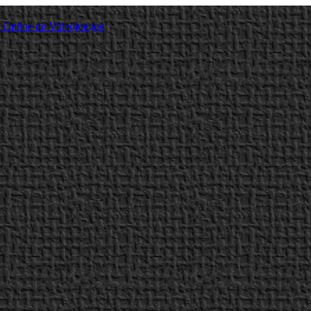
a Online de Videojuegos