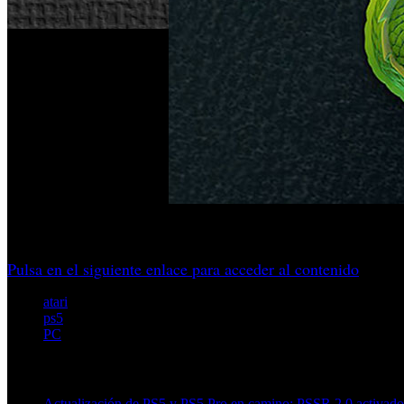
La empresa asegura que posee los primeros juegos de Wizar
Pulsa en el siguiente enlace para acceder al contenido
atari
ps5
PC
Artículos relacionados (por etiqueta)
Actualización de PS5 y PS5 Pro en camino: PSSR 2.0 activado 