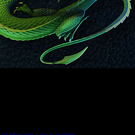
dry, aunque la japonesa Drecom matiza que mantiene los der
por defecto junto al resto de novedades