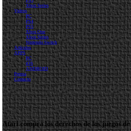
PS5
Xbox Series
Videos
PC
PS4
PS5
Xbox One
Xbox Series
Nintendo Switch
Artículos
APPS
PC
iOS
ANDROID
Prensa
Contacto
Atari compra los derechos de los juegos de 