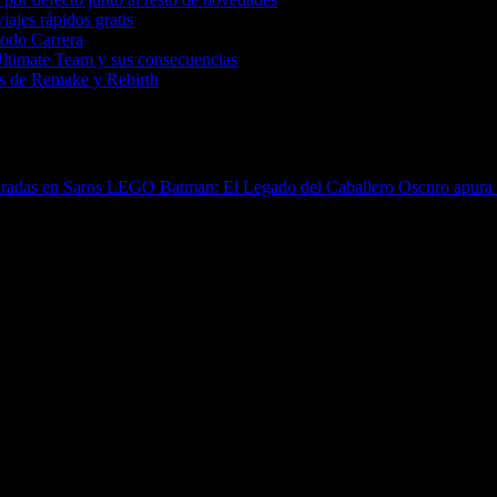
iajes rápidos gratis
Modo Carrera
Ultimate Team y sus consecuencias
tas de Remake y Rebirth
piradas en Saros
LEGO Batman: El Legado del Caballero Oscuro apura su