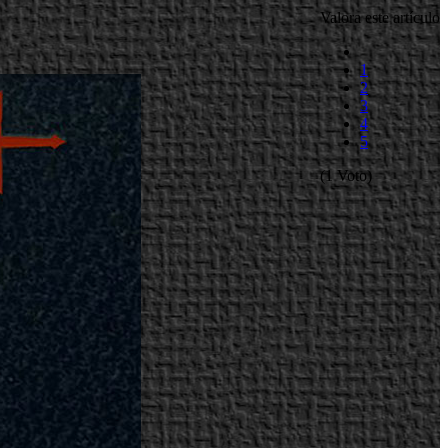
Valora este artículo
1
2
3
4
5
(1 Voto)