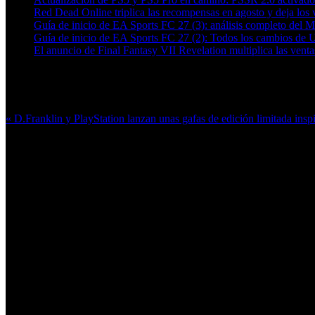
Red Dead Online triplica las recompensas en agosto y deja los v
Guía de inicio de EA Sports FC 27 (3): análisis completo del 
Guía de inicio de EA Sports FC 27 (2): Todos los cambios de 
El anuncio de Final Fantasy VII Revelation multiplica las ven
Más en esta categoría:
« D.Franklin y PlayStation lanzan unas gafas de edición limitada ins