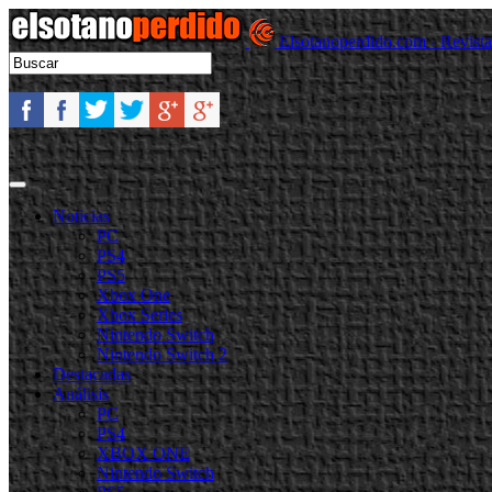
Elsotanoperdido.com - Revist
Noticias
PC
PS4
PS5
Xbox One
Xbox Series
Nintendo Switch
Nintendo Switch 2
Destacadas
Análisis
PC
PS4
XBOX ONE
Nintendo Switch