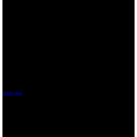
¡Atención! Las cookies nos permiten
ofrecer nuestros servicios. Al utilizar
nuestros servicios, aceptas el uso que
hacemos de las cookies
Acepto
Saber más