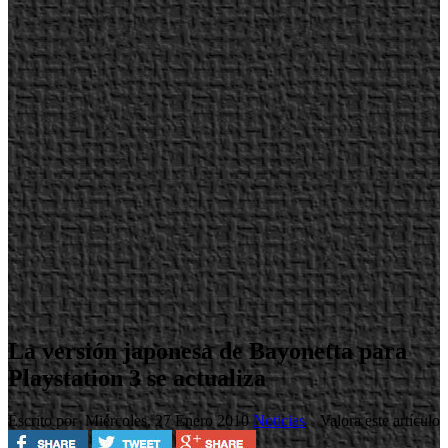
La versión japonesa de Bayonetta para
Playstation 3 se actualiza
Escrito por
Miércoles, 27 Enero 2010
Noticias
Valora este artículo