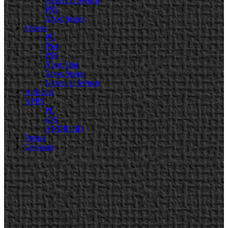
Nintendo Switch
PS5
Xbox Series
Videos
PC
PS4
PS5
Xbox One
Xbox Series
Nintendo Switch
Artículos
APPS
PC
iOS
ANDROID
Prensa
Contacto