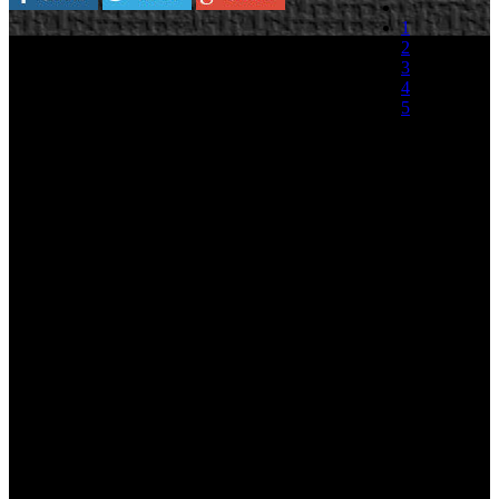
1
Plataforma:
PlayStation 3
2
3
SEGA lanzará mañana en Japón un parche que
4
soluciona en gran medida el problema que
5
presenta el título con respecto a los tiempos de
carga en su versión para PlayStation 3. La
(0 votos)
compañía que se encargo de convertir el código
del juego a la consola de Sony, ya que Platinum Games, los
responsables del desarrollo lo programaron originalmente para Xbox
360, ha recibido multitud de quejas relacionadas con los excesivos
tiempo de carga que presenta el juego, tiempos que se verán
reducidos tras instalar el parche.
Aunque el parche esta desarrollado y listo para ser puesto a
disposición de los usuarios nipones, SEGA no ha facilitado fechas
aproximadas de lanzamiento del mismo en occidente, esperemos que
no tarde mucho en llegar a la store europea. Os mantendremos
informados.