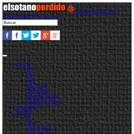
Elsotanoperdido.com -
Revista Online de Videojuegos
Noticias
PC
PS4
PS5
Xbox One
Xbox Series
Nintendo Switch
Nintendo Switch 2
Destacadas
Análisis
PC
PS4
XBOX ONE