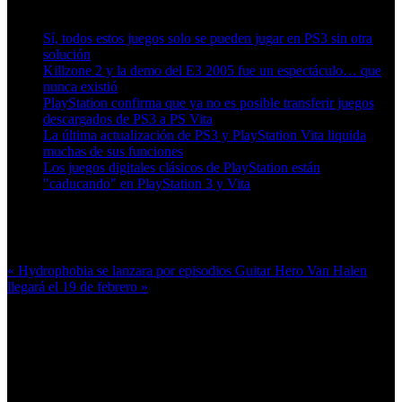
Artículos relacionados (por etiqueta)
Sí, todos estos juegos solo se pueden jugar en PS3 sin otra
solución
Killzone 2 y la demo del E3 2005 fue un espectáculo… que
nunca existió
PlayStation confirma que ya no es posible transferir juegos
descargados de PS3 a PS Vita
La última actualización de PS3 y PlayStation Vita liquida
muchas de sus funciones
Los juegos digitales clásicos de PlayStation están
"caducando" en PlayStation 3 y Vita
Más en esta categoría:
« Hydrophobia se lanzara por episodios
Guitar Hero Van Halen
llegará el 19 de febrero »