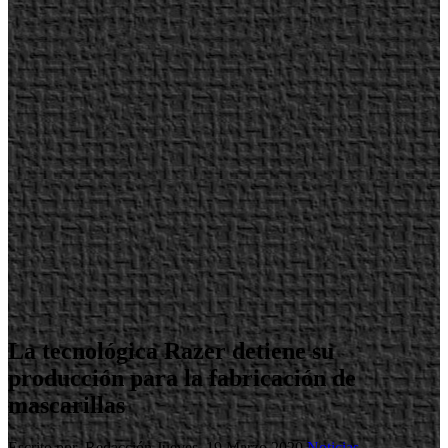
La tecnológica Razer detiene su
producción para la fabricación de
mascarillas
Escrito por Redacción
Jueves, 19 Marzo 2020
Noticias