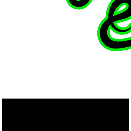
Durante el día de hoy, Min-Liang Tan, CEO de la
Razer
compañía tecnológica
, ha anunciado que su empresa
comienza la fabricación, y posterior distribución, de
mascarillas sanitarias para ayudar a los organismos de