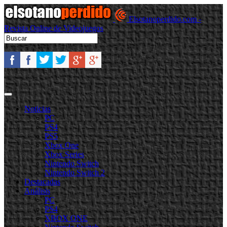
Elsotanoperdido.com -
Revista Online de Videojuegos
Noticias
PC
PS4
PS5
Xbox One
Xbox Series
Nintendo Switch
Nintendo Switch 2
Destacadas
Análisis
PC
PS4
XBOX ONE