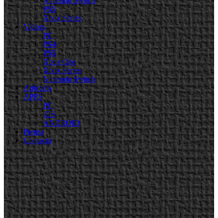
Nintendo Switch
PS5
Xbox Series
Videos
PC
PS4
PS5
Xbox One
Xbox Series
Nintendo Switch
Artículos
APPS
PC
iOS
ANDROID
Prensa
Contacto