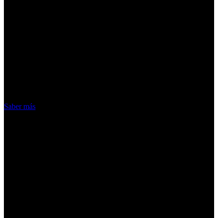
¡Atención! Las cookies nos permiten
ofrecer nuestros servicios. Al utilizar
nuestros servicios, aceptas el uso que
hacemos de las cookies
Acepto
Saber más