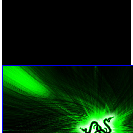
continuar realizando acciones y aportando tiempo y
recursos en la lucha global contra el Covid19
“Todos tenemos un papel que cumplir y hacer todo lo que
está en nuestras manos para mitigar esta situación. Por
favor, cuidad de vuestras familias y de vosotros, y
apoyémonos en estos tiempos difíciles”
. Con ello, Razer
señala que este es el primer paso de otros muchos que va a
realizar y anunciar en breve.