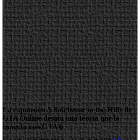
La expansión A Safehouse in the Hills de
GTA Online desata una teoría que lo
conecta con GTA 6
Escrito por Alberto Yánez
Jueves, 18 Diciembre 2025
Noticias