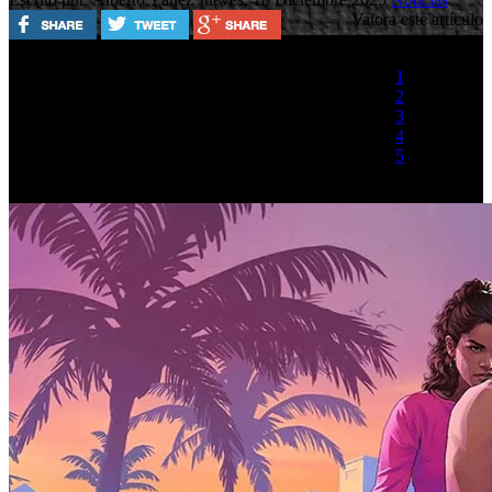
Valora este artículo
1
2
3
4
5
(1 Voto)