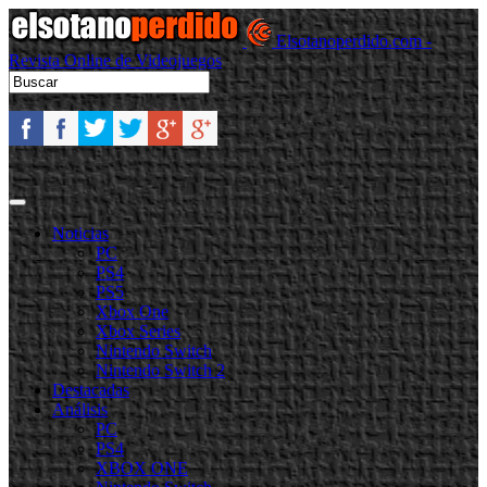
Elsotanoperdido.com -
Revista Online de Videojuegos
Noticias
PC
PS4
PS5
Xbox One
Xbox Series
Nintendo Switch
Nintendo Switch 2
Destacadas
Análisis
PC
PS4
XBOX ONE