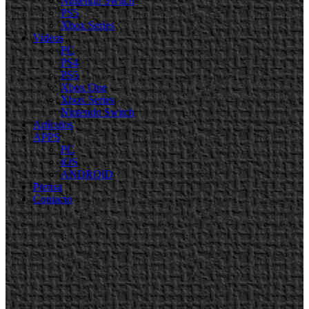
Nintendo Switch
PS5
Xbox Series
Videos
PC
PS4
PS5
Xbox One
Xbox Series
Nintendo Switch
Artículos
APPS
PC
iOS
ANDROID
Prensa
Contacto