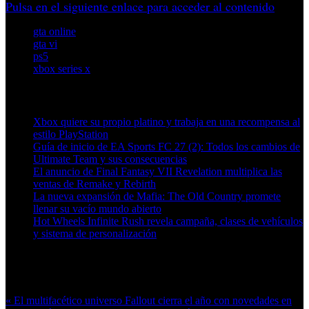
Pulsa en el siguiente enlace para acceder al contenido
gta online
gta vi
ps5
xbox series x
Artículos relacionados (por etiqueta)
Xbox quiere su propio platino y trabaja en una recompensa al
estilo PlayStation
Guía de inicio de EA Sports FC 27 (2): Todos los cambios de
Ultimate Team y sus consecuencias
El anuncio de Final Fantasy VII Revelation multiplica las
ventas de Remake y Rebirth
La nueva expansión de Mafia: The Old Country promete
llenar su vacío mundo abierto
Hot Wheels Infinite Rush revela campaña, clases de vehículos
y sistema de personalización
Más en esta categoría:
« El multifacético universo Fallout cierra el año con novedades en