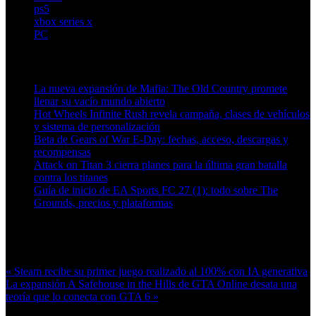
ps5
xbox series x
PC
Artículos relacionados (por etiqueta)
La nueva expansión de Mafia: The Old Country promete
llenar su vacío mundo abierto
Hot Wheels Infinite Rush revela campaña, clases de vehículos
y sistema de personalización
Beta de Gears of War E-Day: fechas, acceso, descargas y
recompensas
Attack on Titan 3 cierra planes para la última gran batalla
contra los titanes
Guía de inicio de EA Sports FC 27 (1): todo sobre The
Grounds, precios y plataformas
Más en esta categoría:
« Steam recibe su primer juego realizado al 100% con IA generativa
La expansión A Safehouse in the Hills de GTA Online desata una
teoría que lo conecta con GTA 6 »