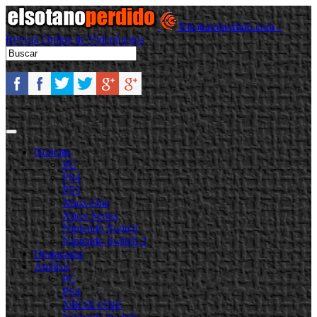
Elsotanoperdido.com -
Revista Online de Videojuegos
Noticias
PC
PS4
PS5
Xbox One
Xbox Series
Nintendo Switch
Nintendo Switch 2
Destacadas
Análisis
PC
PS4
XBOX ONE