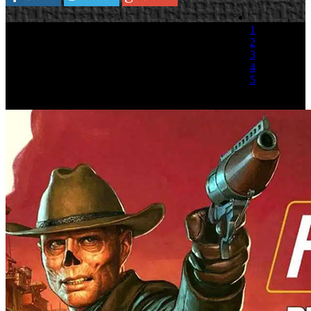
1
2
3
4
5
(1 Voto)