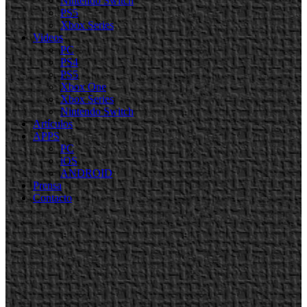
Nintendo Switch
PS5
Xbox Series
Videos
PC
PS4
PS5
Xbox One
Xbox Series
Nintendo Switch
Artículos
APPS
PC
iOS
ANDROID
Prensa
Contacto