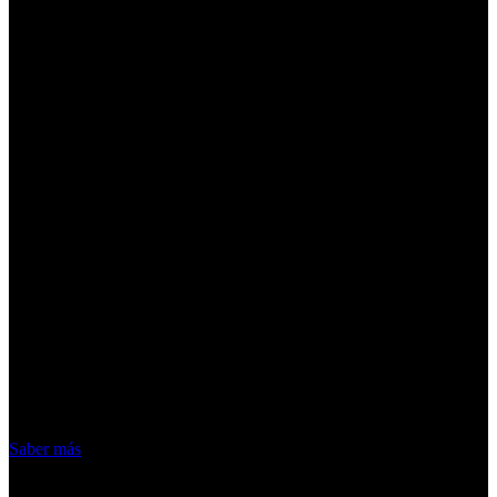
¡Atención! Las cookies nos permiten
ofrecer nuestros servicios. Al utilizar
nuestros servicios, aceptas el uso que
hacemos de las cookies
Acepto
Saber más