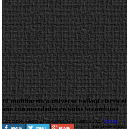
El multifacético universo Fallout cierra el
año con novedades en todos los ámbitos
Escrito por Alberto Yánez
Jueves, 18 Diciembre 2025
Noticias
Valora este artículo