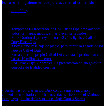
Pulsa en el siguiente enlace para acceder al contenido
call of duty
Artículos relacionados (por etiqueta)
Temporada 04 Recargada de CoD Black Ops 7 y Warzone:
todos los mapas, modos, armas y eventos reunidos
Mark Gordon deja Treyarch tras 22 años ligado a Call of
Duty Black Ops
Xbox Game Pass baja de precio, pero retrasa la llegada de los
nuevos Call of Duty
Rusia quiere su propio Call of Duty y dota la producción con
hasta 110 millones de euros
CoD Black Ops 7 Zombies: La presentación del juego es un
derroche de letalidad creativa
Más en esta categoría:
« Surgen las sombras en Lost Ark con una nueva incursión,
contenido en solitario y muchas novedades
The Stone of Madness
es el juego gratuito de la semana en Epic Games Store »