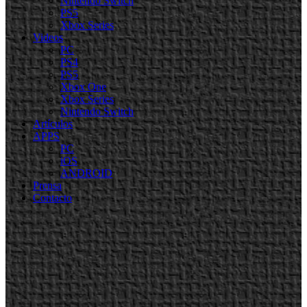
Nintendo Switch
PS5
Xbox Series
Videos
PC
PS4
PS5
Xbox One
Xbox Series
Nintendo Switch
Artículos
APPS
PC
iOS
ANDROID
Prensa
Contacto