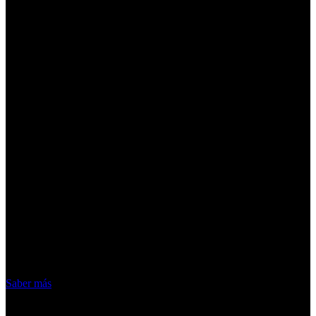
¡Atención! Las cookies nos permiten
ofrecer nuestros servicios. Al utilizar
nuestros servicios, aceptas el uso que
hacemos de las cookies
Acepto
Saber más