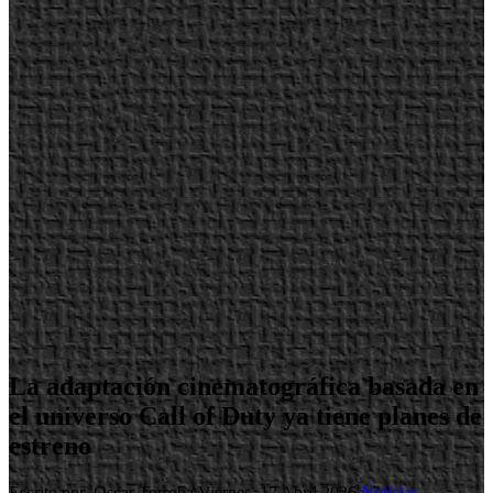
La adaptación cinematográfica basada en
el universo Call of Duty ya tiene planes de
estreno
Escrito por Oscar Torroba
Viernes, 17 Abril 2026
Noticias