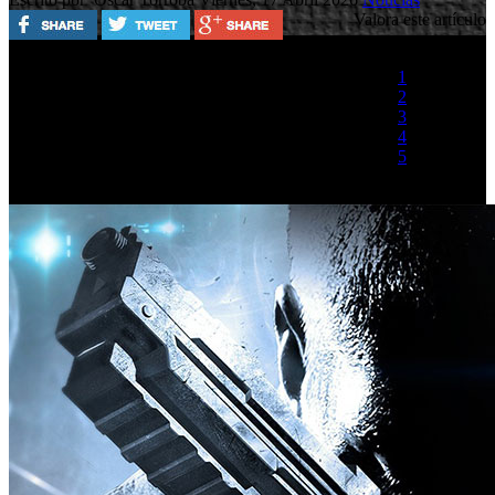
Valora este artículo
1
2
3
4
5
(1 Voto)