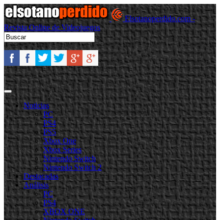
Elsotanoperdido.com -
Revista Online de Videojuegos
Noticias
PC
PS4
PS5
Xbox One
Xbox Series
Nintendo Switch
Nintendo Switch 2
Destacadas
Análisis
PC
PS4
XBOX ONE