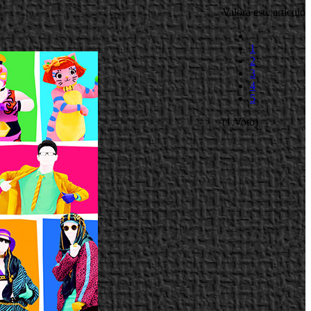
Valora este artículo
1
2
3
4
5
(1 Voto)