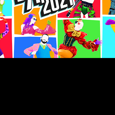
entrega de la serie de videojuegos musicales, se lanzará el
es X y PlayStation 5 cuando se lancen ambas consolas. Este a
sticas:
 good girls go to hell” de Billie Eilish y “Don’t Start Now” 
ugar directamente, el juego tendrá una lista de reproducción
s jugadores de todo el mundo con torneos permanentes, en los