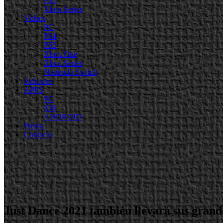
PS5
Xbox Series
Videos
PC
PS4
PS5
Xbox One
Xbox Series
Nintendo Switch
Artículos
APPS
PC
iOS
ANDROID
Prensa
Contacto
Just Dance 2021 también llevará sus grande