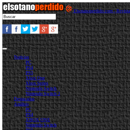
Elsotanoperdido.com - Revist
Noticias
PC
PS4
PS5
Xbox One
Xbox Series
Nintendo Switch
Nintendo Switch 2
Destacadas
Análisis
PC
PS4
XBOX ONE
Nintendo Switch