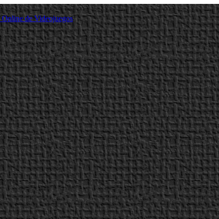
a Online de Videojuegos