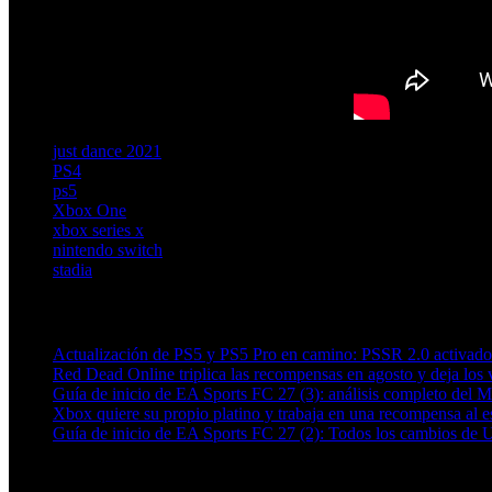
just dance 2021
PS4
ps5
Xbox One
xbox series x
nintendo switch
stadia
Artículos relacionados (por etiqueta)
Actualización de PS5 y PS5 Pro en camino: PSSR 2.0 activado 
Red Dead Online triplica las recompensas en agosto y deja los v
Guía de inicio de EA Sports FC 27 (3): análisis completo del 
Xbox quiere su propio platino y trabaja en una recompensa al es
Guía de inicio de EA Sports FC 27 (2): Todos los cambios de 