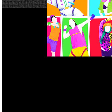
Just Dance 2021
Ubisoft ha comunicado que ‘
’, la nueva 
Xbox One y Stadia. Se comercializará también en Xbox Seri
formas de seguir bailando. Estas son sus principales caracterí
Más de 40 nuevas canciones y universos, incluyendo “All the
Nuevo modo Quickplay: Para aquellos que quieran empezar a j
World Dance Floor mejorada: Este año se podrá retar a otro