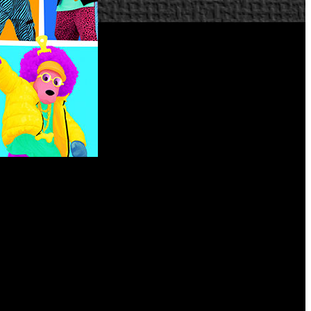
 12 de noviembre de 2020 en Nintendo Switch, PlayStation 4,
ño, la temporada 2021 pretende ofrecer a sus jugadores más
de Dua Lipa.
 aleatoria disponible en el menú de inicio.
 que se te emparejará con jugadores de un nivel parecido al