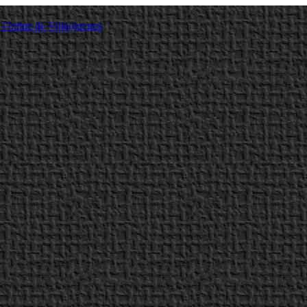
a Online de Videojuegos