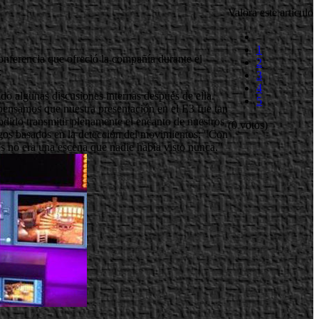
Valora este artículo
1
onferencia que ofreció la compañía durante el
2
:
3
4
do algunas discusiones internas después de ella.
5
ensamos que nuestra presentación en el E3 fue tan
dido transmitir plenamente el encanto de nuestros
(0 votos)
egos basados en la detección del movimientos: "Con
 no era una escena que nadie había visto nunca."