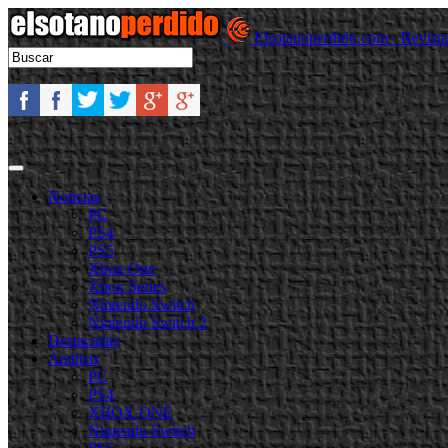
Elsotanoperdido.com - Revist
Noticias
PC
PS4
PS5
Xbox One
Xbox Series
Nintendo Switch
Nintendo Switch 2
Destacadas
Análisis
PC
PS4
XBOX ONE
Nintendo Switch