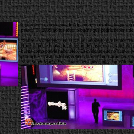
Satoru Iwata, presidente de Nintendo, ha explicado que la c
pasado E3 2009 no fue todo lo buena que podría haber sido
"Sobre la conferencia en el E3, por supuesto que hemos teni
Honestamente hablando, ninguno de nosotros en Nintendo p
buena como podría haber sido. Es evidente que no hemos po
productos." Iwata ademas critico como se mostraron los ju
New Super Mario Bros, cuatro personas juntas con Wiimotes