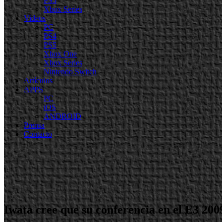
PS5
Xbox Series
Videos
PC
PS4
PS5
Xbox One
Xbox Series
Nintendo Switch
Artículos
APPS
PC
iOS
ANDROID
Prensa
Contacto
Iwata cree que su conferencia en el E3 200