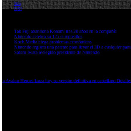
Wii
DSI
Artículos relacionados (por etiqueta)
Tak Fuji abandona Konami tras 20 años en la compañía
Nintendo celebra su 125 cumpleaños
Koch Media niega problemas económicos
Nintendo registra una patente para llevar el 3D a cualquier pant
Satoru Iwata reelegido presidente de Nintendo
Más en esta categoría:
« Avalon Heroes lanza hoy su versión definitiva en castellano
Detalle