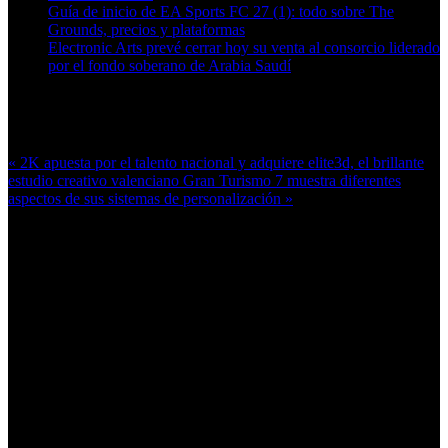
Guía de inicio de EA Sports FC 27 (1): todo sobre The
Grounds, precios y plataformas
Electronic Arts prevé cerrar hoy su venta al consorcio liderado
por el fondo soberano de Arabia Saudí
Más en esta categoría:
« 2K apuesta por el talento nacional y adquiere elite3d, el brillante
estudio creativo valenciano
Gran Turismo 7 muestra diferentes
aspectos de sus sistemas de personalización »