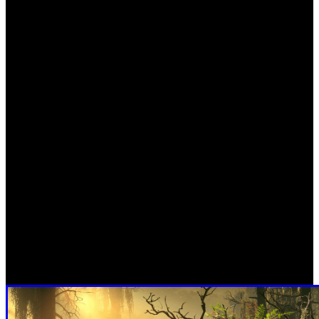
y PlayStation 5. En esta ocasión, el estudio de desarrollo
arroja luz sobre el aumento de la letalidad de las bestias de
metal que deambulan por los paisajes postapocalípticos de
Forbidden West y, además, ofrece algunos consejos para
sobrevivir a ellas.
En la secuela, el mundo de Horizon volverá a estar
habitado por las máquinas, unos monstruosos robots que se
han convertido en la nueva especie dominante de la Tierra.
Estas máquinas, de todas las formas y tamaños, están
basadas en diversas formas de vida que existieron a lo
largo de la historia, como dinosaurios, mamíferos
prehistóricos y aves. Algunas de ellas encontradas durante
los eventos de ‘Horizon Zero Dawn’, además, estarán
presentes en ‘Horizon Forbidden West’ así como nuevos
peligros.