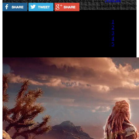
Valora este artículo
1
2
3
4
5
(1 Voto)