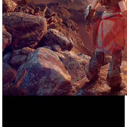
Guerrilla Games ha revelado nuevos detalles sobre
Horizon Forbidden West
‘
’, la esperada secuela de la
aventura protagonizada por la icónica Aloy, que estará a la
venta el próximo 18 de febrero de 2022 para PlayStation 4