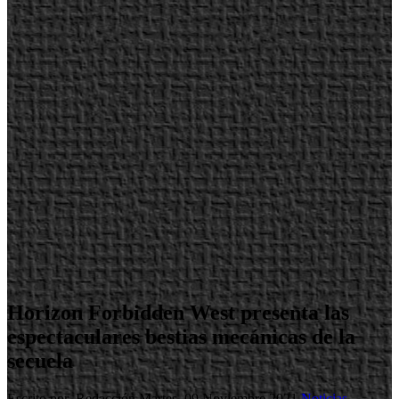
Horizon Forbidden West presenta las
espectaculares bestias mecánicas de la
secuela
Escrito por Redacción
Martes, 09 Noviembre 2021
Noticias