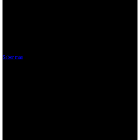
¡Atención! Las cookies nos permiten
ofrecer nuestros servicios. Al utilizar
nuestros servicios, aceptas el uso que
hacemos de las cookies
Acepto
Saber más