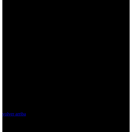
volver arriba
Top Videos