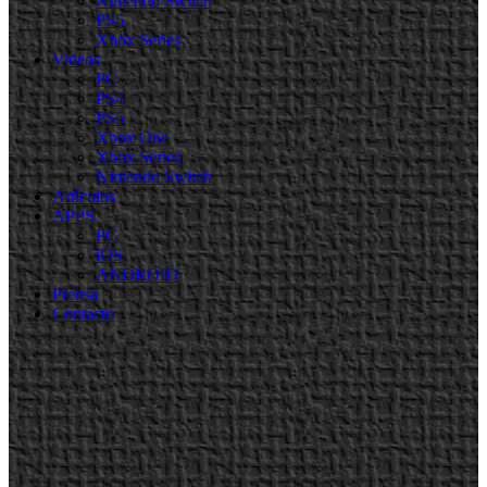
Nintendo Switch
PS5
Xbox Series
Videos
PC
PS4
PS5
Xbox One
Xbox Series
Nintendo Switch
Artículos
APPS
PC
iOS
ANDROID
Prensa
Contacto