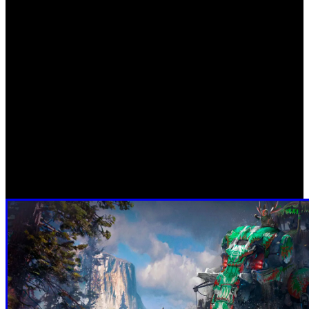
el Alasol, una máquina con inspiración en diferentes aves y
reptiles, será vulnerable a Aloy cuando recolecta luz solar
con sus alas. La creación de un mundo auténtico siempre
fue un enfoque principal para Guerrilla, y eso incluye la
creación de máquinas 'auténticas'.
"Los comportamientos únicos se convierten en la base y
luego se amplían cuando definimos los roles de las
máquinas en el mundo. Siempre queremos asegurarnos de
que estén conectadas y que sirvan para un propósito mayor;
para que todo el (eco) sistema de la máquina esté en
armonía, como en el mundo real", comenta Politeski.