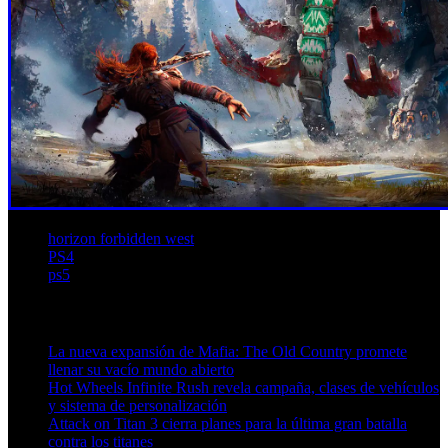
horizon forbidden west
PS4
ps5
Artículos relacionados (por etiqueta)
La nueva expansión de Mafia: The Old Country promete
llenar su vacío mundo abierto
Hot Wheels Infinite Rush revela campaña, clases de vehículos
y sistema de personalización
Attack on Titan 3 cierra planes para la última gran batalla
contra los titanes