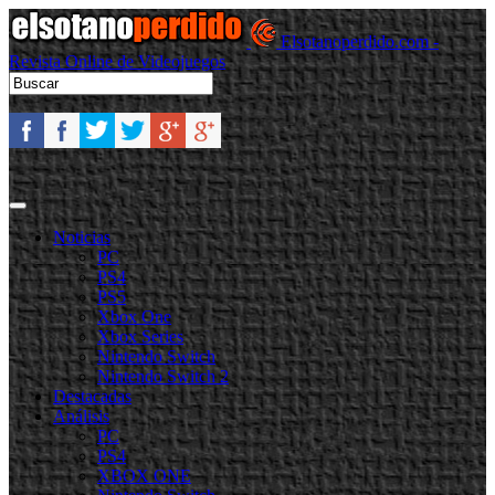
Elsotanoperdido.com -
Revista Online de Videojuegos
Noticias
PC
PS4
PS5
Xbox One
Xbox Series
Nintendo Switch
Nintendo Switch 2
Destacadas
Análisis
PC
PS4
XBOX ONE