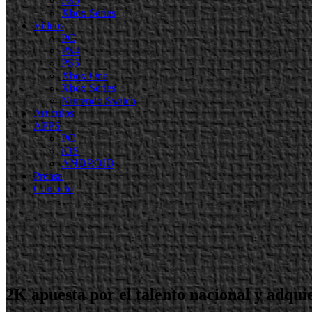
PS5
Xbox Series
Videos
PC
PS4
PS5
Xbox One
Xbox Series
Nintendo Switch
Artículos
APPS
PC
iOS
ANDROID
Prensa
Contacto
2K apuesta por el talento nacional y adquie