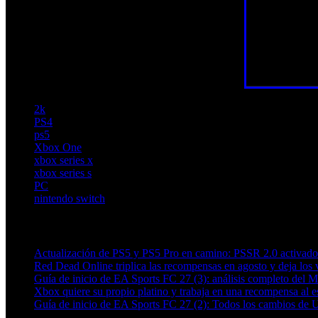
2k
PS4
ps5
Xbox One
xbox series x
xbox series s
PC
nintendo switch
Artículos relacionados (por etiqueta)
Actualización de PS5 y PS5 Pro en camino: PSSR 2.0 activado 
Red Dead Online triplica las recompensas en agosto y deja los v
Guía de inicio de EA Sports FC 27 (3): análisis completo del 
Xbox quiere su propio platino y trabaja en una recompensa al es
Guía de inicio de EA Sports FC 27 (2): Todos los cambios de 