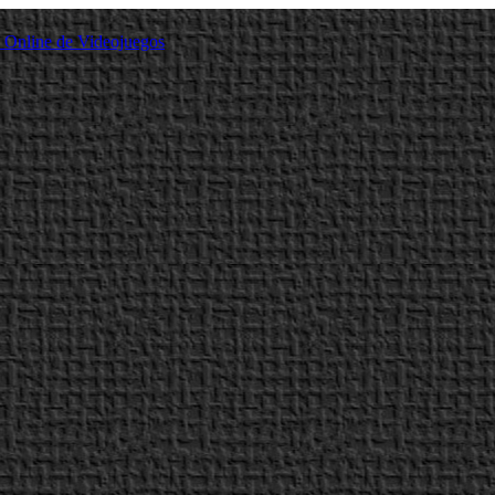
a Online de Videojuegos