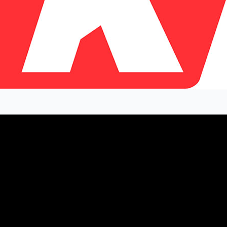
tivo en diseño gráfico 2D y 3D para la industria de los video
e pertenecerá íntegramente al desarrollador 31st Union; y la
rido el estudio de desarrollo Turia Games S.L., también en Va
leados ni las condiciones financieras del acuerdo, pero la nu
de 2019 y dirigido por el veterano de la industria Michael C
división Global Services de 2K que ayudará a la compañía a e