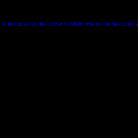
de las tiendas digitales
Horizon Forbidden West presenta las espectacul