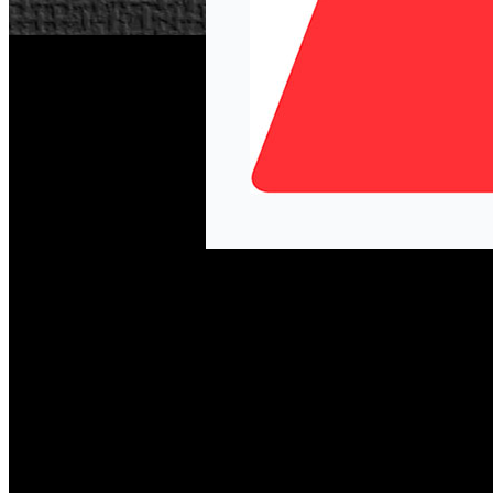
elite3d
2K ha anunciado la adquisición de
, un estudio crea
dos maneras: la primera, para formar una segunda oficina qu
centrará en la división Global Services. Además, 2K ha adqui
Por el momento, no se han hecho públicas las cifras de emp
en San Mateo, California. El estudio, fundado en febrero 
presupuesto, que todavía no se ha anunciado.
Otros empleados de elite3d formarán una nueva sede de la 