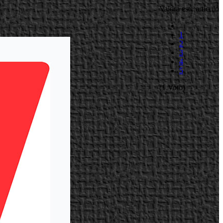
Valora este artículo
1
2
3
4
5
(1 Voto)