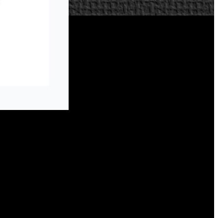
juegos. El equipo, cuya sede está en Valencia, se renovará de
 segunda, para crear una nueva sede de 2K Publishing, que se
lencia, que pertenecía a los fundadores de elite3d.
eva oficina de Valencia complementará la sede de 31st Union
ondrey, seguirá desarrollando su esperado proyecto de gran
xtender, aún más, su presencia en todo el mundo. Se unirán