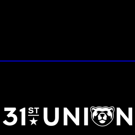
ra de movimientos, gestión de proyectos, tecnología de juego
las nuevas franquicias ya establecidas, para los proyectos a
 (Texas), la sede de 2K en el Área de la Bahía de San Francis
José Luis Queral. Durante estos años, han colaborado con mu
ientos para consolas, ordenadores personales y dispositivos m
r que actualmente 31st Union está reclutando nuevos miembro
n 2K Jobs.