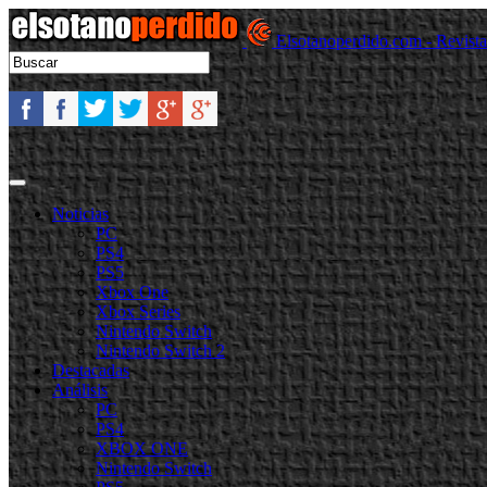
Elsotanoperdido.com - Revist
Noticias
PC
PS4
PS5
Xbox One
Xbox Series
Nintendo Switch
Nintendo Switch 2
Destacadas
Análisis
PC
PS4
XBOX ONE
Nintendo Switch