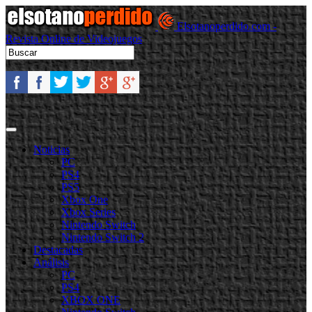
Elsotanoperdido.com -
Revista Online de Videojuegos
Noticias
PC
PS4
PS5
Xbox One
Xbox Series
Nintendo Switch
Nintendo Switch 2
Destacadas
Análisis
PC
PS4
XBOX ONE