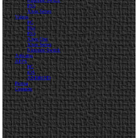
Nintendo Switch
PS5
Xbox Series
Videos
PC
PS4
PS5
Xbox One
Xbox Series
Nintendo Switch
Artículos
APPS
PC
iOS
ANDROID
Prensa
Contacto