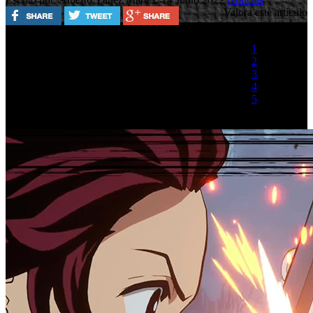
Valora este artículo
1
2
3
4
5
(1 Voto)