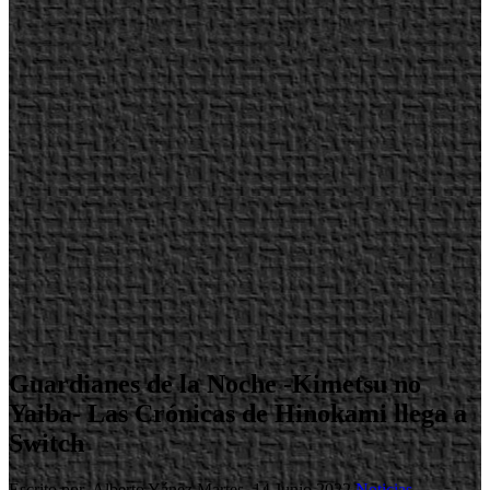
Guardianes de la Noche -Kimetsu no
Yaiba- Las Crónicas de Hinokami llega a
Switch
Escrito por Alberto Yánez
Martes, 14 Junio 2022
Noticias