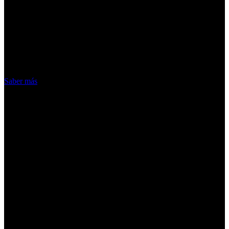
¡Atención! Las cookies nos permiten
ofrecer nuestros servicios. Al utilizar
nuestros servicios, aceptas el uso que
hacemos de las cookies
Acepto
Saber más