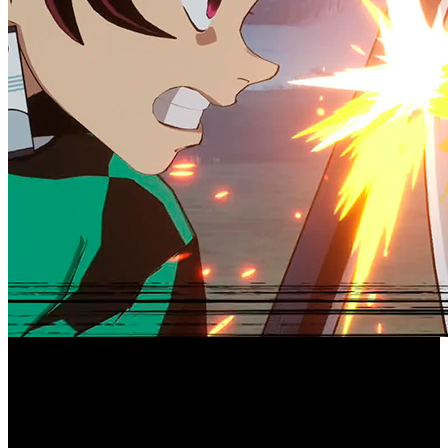
Si te encuentras entre los afortunados propietarios de una
Guardianes de la Noche
Swtich, presta atención, porque ‘
-Kimetsu no Yaiba- Las Crónicas de Hinokami
’ ya
cuenta con versión para la híbrida de Nintendo. El