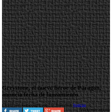
Greystone, el nuevo héroe de Paragon,
anuncia fecha de lanzamiento
Escrito por Redacción
Lunes, 11 Julio 2016
Noticias
Valora este artículo