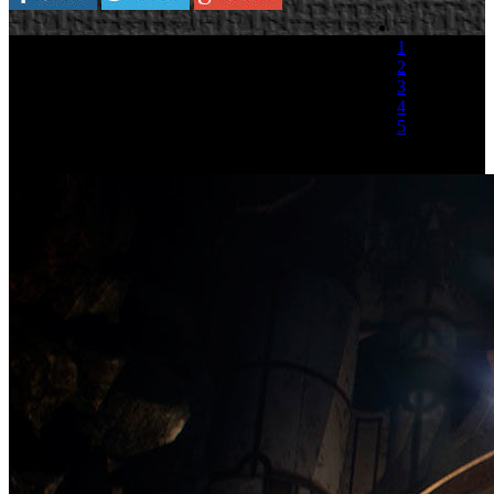
1
2
3
4
5
(1 Voto)