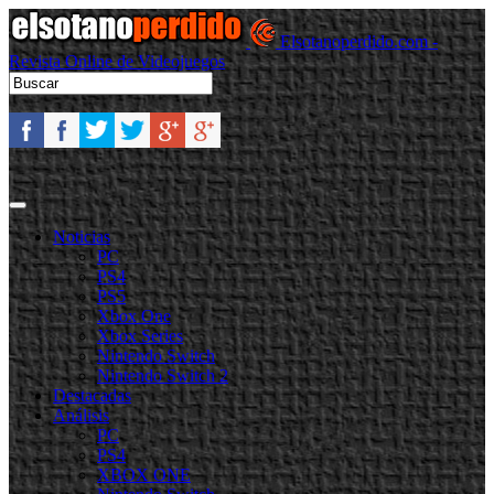
Elsotanoperdido.com -
Revista Online de Videojuegos
Noticias
PC
PS4
PS5
Xbox One
Xbox Series
Nintendo Switch
Nintendo Switch 2
Destacadas
Análisis
PC
PS4
XBOX ONE