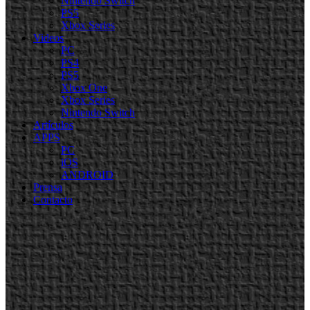
Nintendo Switch
PS5
Xbox Series
Videos
PC
PS4
PS5
Xbox One
Xbox Series
Nintendo Switch
Artículos
APPS
PC
iOS
ANDROID
Prensa
Contacto