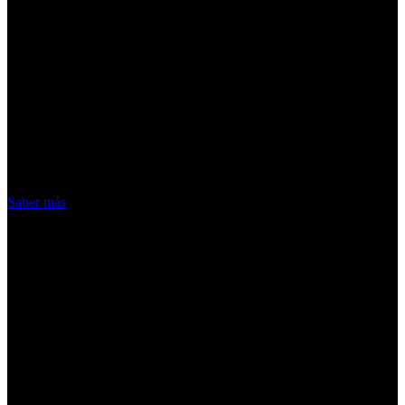
¡Atención! Las cookies nos permiten
ofrecer nuestros servicios. Al utilizar
nuestros servicios, aceptas el uso que
hacemos de las cookies
Acepto
Saber más