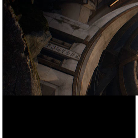
Paragon
Epic Games ha distribuido un nuevo tráiler de '
',
el MOBA de acción para PlayStation 4 y PC, donde
presenta al héroe que se incorporará al juego el 12 de julio.
Se trata de Greystone, un noble caballero que dirige a su
equipo en la batalla. Más abajo podéis echarle un primer