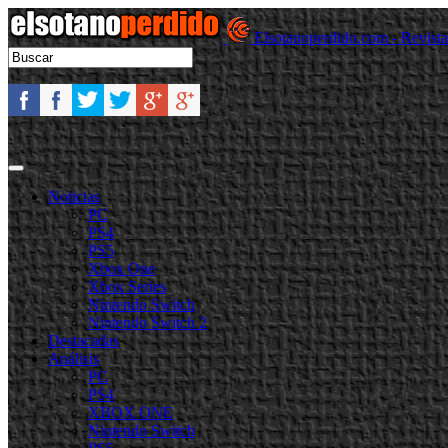
Elsotanoperdido.com - Revist
Noticias
PC
PS4
PS5
Xbox One
Xbox Series
Nintendo Switch
Nintendo Switch 2
Destacadas
Análisis
PC
PS4
XBOX ONE
Nintendo Switch