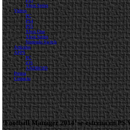
PS5
Xbox Series
Videos
PC
PS4
PS5
Xbox One
Xbox Series
Nintendo Switch
Artículos
APPS
PC
iOS
ANDROID
Prensa
Contacto
‘Football Manager 2014’ se estrena en PS 