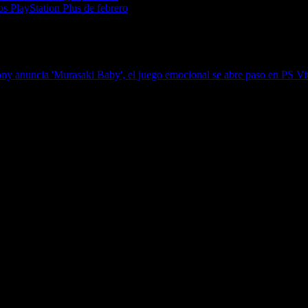
s PlayStation Plus de febrero
ny anuncia 'Murasaki Baby', el juego emocional se abre paso en PS Vi