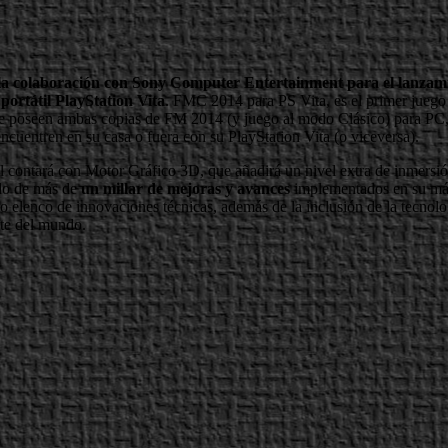
a colaboración con Sony Computer Entertainment para el lanzamien
portátil PlayStation Vita
. FMC 2014 para PS Vita, es el primer juego 
 que poseen ambas copias de FM 2014 (y juego al modo Clásico) para P
encuentren en su casa o fuera con su PlayStation Vita (o viceversa).
l contará con Motor Gráfico 3D, que añadirá un nivel extra de inmersió
ido de más de
un millar de mejoras y avances
implementados en su más
o elenco de innovaciones técnicas, además de la inclusión de la tecnol
rte del mundo.