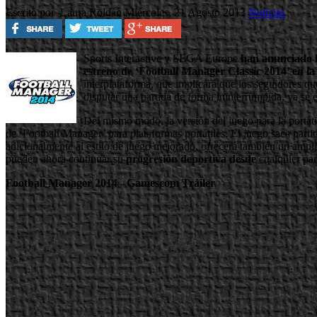
Escrito por Laura Roldán
Miércoles, 21 Agosto 2013
Noticias
Sports Interactive y SEGA Europe
han anunciado l
estreno de ‘Football Manager Classic 2014’ en la 
interplataforma, que implicará que los seguidores
disputar una partida de forma ininterrumpida, ya se 
Del mismo modo, la versión del juego para la portáti
de ‘Football Manager’ para plataformas portátiles. El juego saca part
adicionalmente al estilo de juego mejorado, ofrecerá también un ampli
pueden ahora continuar su
progresión deportiva desde
cualquier pa
Football Manager 2014 - Gamescom Tráiler