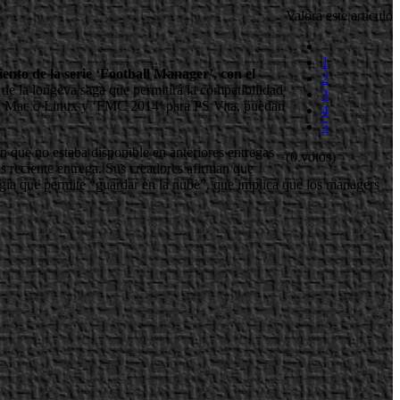
Valora este artículo
1
to de la serie ‘Football Manager’, con el
2
de la longeva saga que permitirá la compatibilidad
3
C, Mac o Linux y ‘FMC 2014’ para PS Vita, puedan
4
5
n que no estaba disponible en anteriores entregas
(0 votos)
 reciente entrega. Sus creadores afirman que
ogía que permite “guardar en la nube”, que implica que los managers