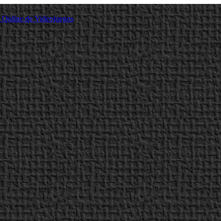
a Online de Videojuegos