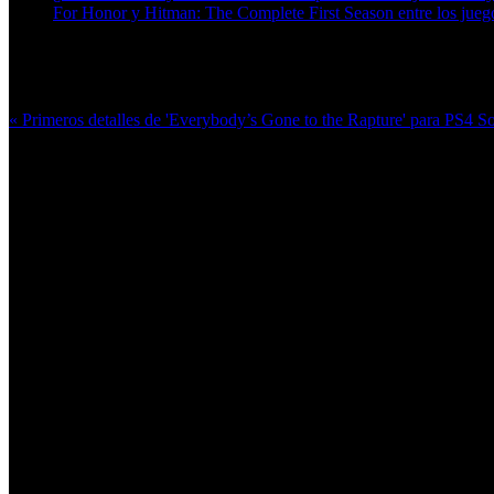
For Honor y Hitman: The Complete First Season entre los juego
Más en esta categoría:
« Primeros detalles de 'Everybody’s Gone to the Rapture' para PS4
So