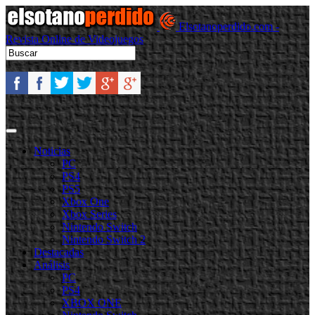
Elsotanoperdido.com -
Revista Online de Videojuegos
Noticias
PC
PS4
PS5
Xbox One
Xbox Series
Nintendo Switch
Nintendo Switch 2
Destacadas
Análisis
PC
PS4
XBOX ONE