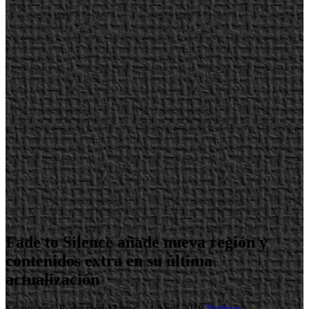
Fade to Silence añade nueva región y
contenidos extra en su última
actualización
Escrito por Redacción
Martes, 24 Abril 2018
Noticias