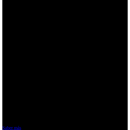
¡Atención! Las cookies nos permiten
ofrecer nuestros servicios. Al utilizar
nuestros servicios, aceptas el uso que
hacemos de las cookies
Acepto
Saber más