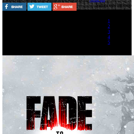
Valora este artículo
1
2
3
4
5
(1 Voto)