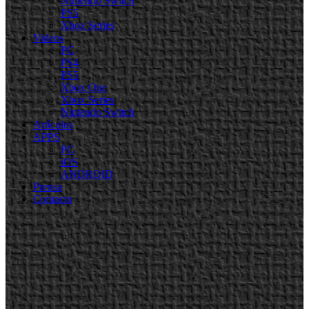
Nintendo Switch
PS5
Xbox Series
Videos
PC
PS4
PS5
Xbox One
Xbox Series
Nintendo Switch
Artículos
APPS
PC
iOS
ANDROID
Prensa
Contacto