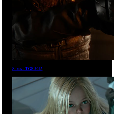
Saros - TGS 2025