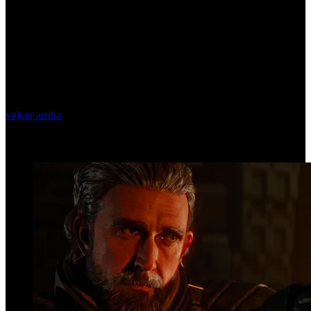
volver arriba
Top Videos