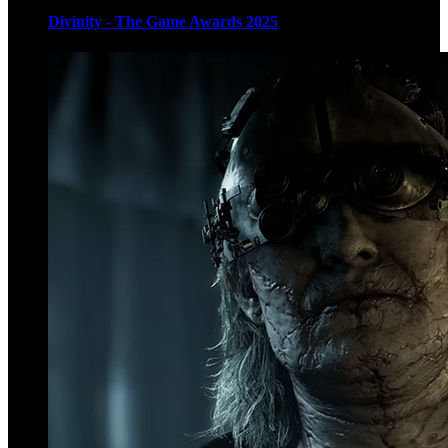
Divinity - The Game Awards 2025