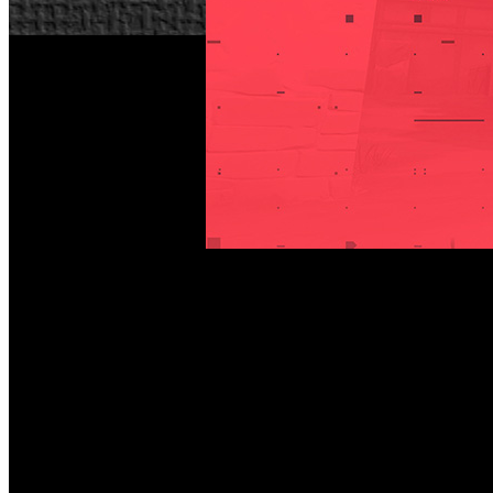
Desde las oficinas de Riot Games en california, han revelado
declaración, se deduce que el juego de disparos se lanzar
compañía se confirma que se están desarrollando prototipos 
La productora ejecutiva del juego, Anna Donlon, afirma:
"
"Pero la manera de jugar este juego no se puede traducir 
que teme daños en la "integridad competitiva" en el lanzam
utilizan mando de control.