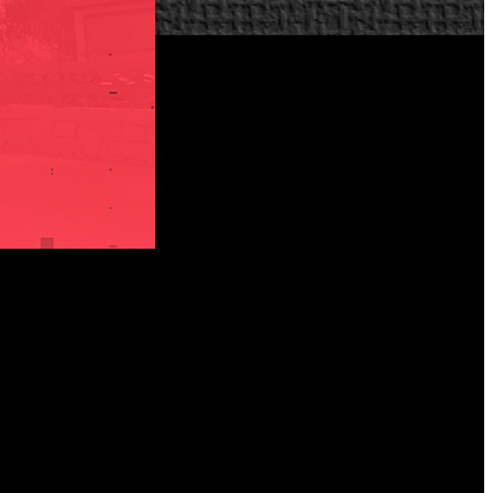
Valorant
una versión para consola de ‘
’. De acuerdo con esta
as plataformas nombradas aún no está garantizada, desde la
sobre la posibilidad de llevar el juego a PS4 y Xbox One.
e tener en cuenta las indicaciones del equipo de desarrollo,
ón y teclado, algo que puede perjudicar a los jugadores que