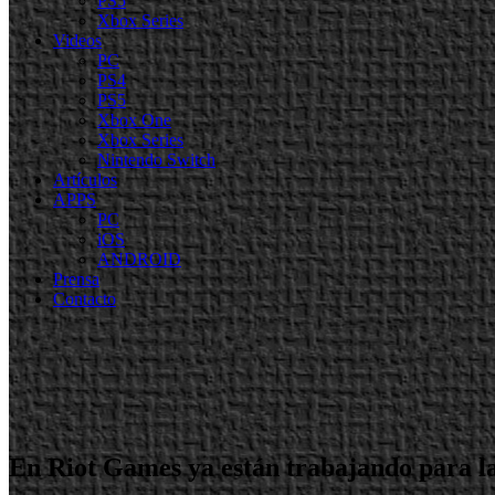
PS5
Xbox Series
Videos
PC
PS4
PS5
Xbox One
Xbox Series
Nintendo Switch
Artículos
APPS
PC
iOS
ANDROID
Prensa
Contacto
En Riot Games ya están trabajando para l