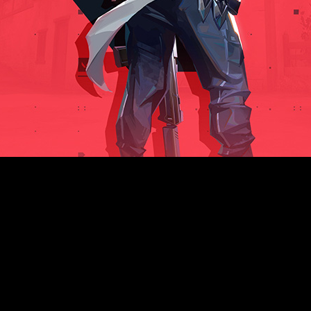
 que los desarrolladores de la plantilla están trabajando en 
á en Xbox One y PS4. Si bien, la portabilidad del título a l
para comprobar su viabilidad.
Estamos trabajando en varios prototipos en este momento",
completamente a consolas",
explica Donlon. La ejecutiva parec
iento para consola, ya que el juego ha sido diseñado para rat