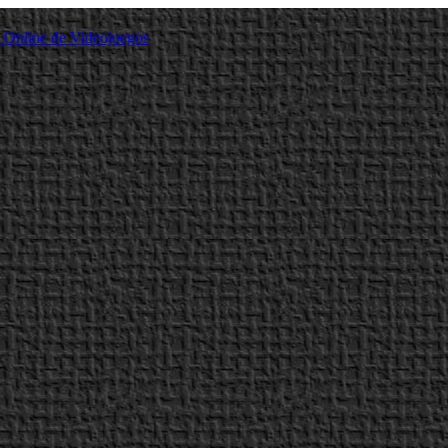
a Online de Videojuegos