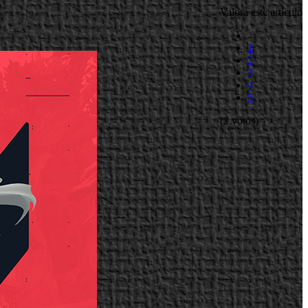
Valora este artículo
1
2
3
4
5
(2 votos)