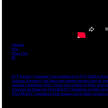
valorant
PS4
Xbox One
PC
Artículos relacionados (por etiqueta)
FUT Esports y Karmine Corp mandan en el VCT EMEA antes d
Valorant: Karmine Corp lidera una primera semana llena de s
Valorant Champions 2025: Fnatic roza el título en París, pero e
Arrancan las finales de VALORANT Champions en París sin e
VALORANT Champions Paris arranca con la doble victoria e
Más en esta categoría: