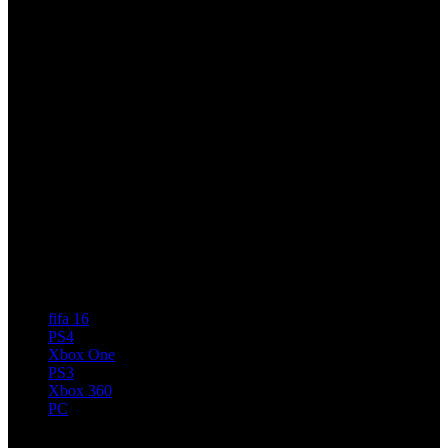
fifa 16
PS4
Xbox One
PS3
Xbox 360
PC
Artículos relacionados (por etiqueta)