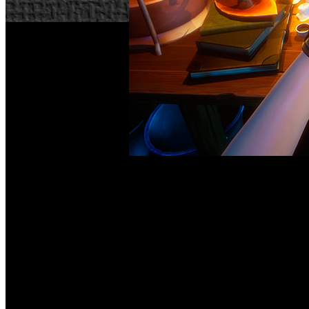
Call of
El estudio madrileño Out of the Blue ha anunciado ‘
y PC, que se lanzará a finales de este mismo año. Ambientado
el océano en busca de la expedición de su marido desaparec
Tras desembarcar en una extraña y paradisíaca isla olvidada
civilización perdida. Será necesario resolver puzles y desen
descubriremos que en esta isla no todo es lo que parece.
Para despejar dudas, ‘Call of the Sea’ no es un juego de ter