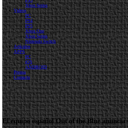
PS5
Xbox Series
Videos
PC
PS4
PS5
Xbox One
Xbox Series
Nintendo Switch
Artículos
APPS
PC
iOS
ANDROID
Prensa
Contacto
El equipo español Out of the Blue anuncia 