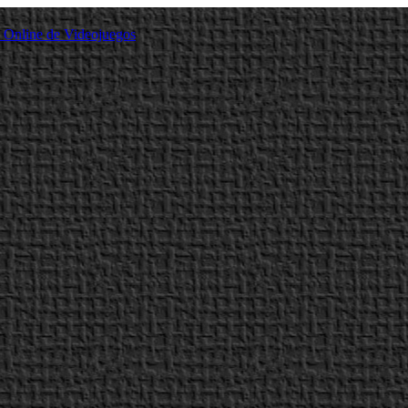
a Online de Videojuegos