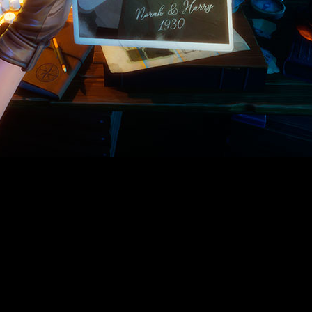
 the Sea
’ en el último Inside Xbox, una aventura sobrenatura
 en los confines del Pacífico Sur en los años 30, el título no
ido.
, última localización conocida de la expedición del marido de
terrar secretos que revelen nuevas pistas sobre el destino aci
ror. Pero cómo describe la líder del equipo, Tatiana Delgado,