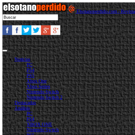
Elsotanoperdido.com - Revist
Noticias
PC
PS4
PS5
Xbox One
Xbox Series
Nintendo Switch
Nintendo Switch 2
Destacadas
Análisis
PC
PS4
XBOX ONE
Nintendo Switch