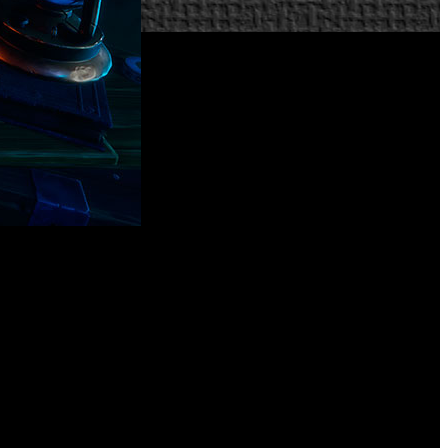
l de puzles en primera persona para Xbox Series X, Xbox One
s invita a adoptar la piel de Norah, una mujer que ha cruzado
 Norah, la búsqueda la llevará a descubrir los restos de una
ago de la expedición. Pero en el curso de la búsqueda, pronto
 “nos inspira la forma en que Lovecraft cuenta algunas de sus