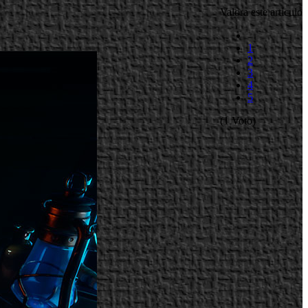
Valora este artículo
1
2
3
4
5
(1 Voto)