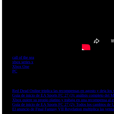
call of the sea
xbox series x
Xbox One
PC
Artículos relacionados (por etiqueta)
Red Dead Online triplica las recompensas en agosto y deja los v
Guía de inicio de EA Sports FC 27 (3): análisis completo del 
Xbox quiere su propio platino y trabaja en una recompensa al es
Guía de inicio de EA Sports FC 27 (2): Todos los cambios de 
El anuncio de Final Fantasy VII Revelation multiplica las ven