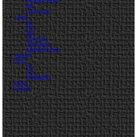
Nintendo Switch
PS5
Xbox Series
Videos
PC
PS4
PS5
Xbox One
Xbox Series
Nintendo Switch
Artículos
APPS
PC
iOS
ANDROID
Prensa
Contacto