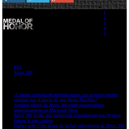
Electronic Arts ha confirmado
1
la beta multijugador de Medal
2
of Honor, que dará comienzo
3
el 21 de junio, en todas las
4
plataformas en las que se
5
lanzará el juego el 15 de
octubre, es decir, Xbox 360,
(0 votos)
PlayStation 3 y PC.
Medal of Honor Leave A
Message Trailer
{flv img="capt/Medal of Honor Leave A Message
Trailer2capt.jpg" }Medal of Honor Leave A Message Trailer{/flv}
PS3
Xbox 360
Artículos relacionados (por etiqueta)
¿Cuántas consolas de segunda mano con su juego puedes
comprar por el precio de una Steam Machine?
Algunos juegos de Xbox 360 están reapareciendo
misteriosamente en Microsoft Store
Xbox 360 recibe una inesperada actualización tras 20 años:
esto es lo que cambia
Games with Gold dejará de incluir videojuegos de Xbox 360