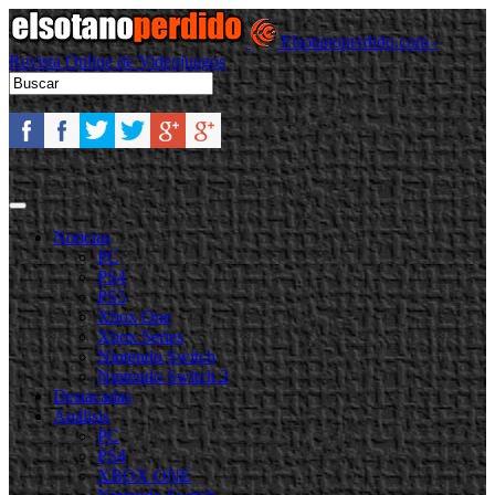
Elsotanoperdido.com -
Revista Online de Videojuegos
Noticias
PC
PS4
PS5
Xbox One
Xbox Series
Nintendo Switch
Nintendo Switch 2
Destacadas
Análisis
PC
PS4
XBOX ONE