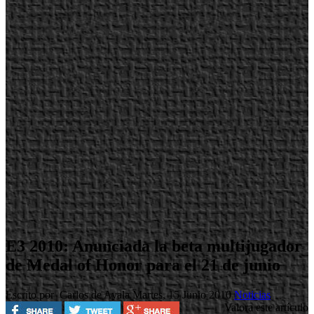
E3 2010: Anunciada la beta multijugador
de Medal of Honor para el 21 de junio
Escrito por Carlos de Ayala
Martes, 15 Junio 2010
Noticias
Valora este artículo