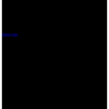
¡Atención! Las cookies nos permiten
ofrecer nuestros servicios. Al utilizar
nuestros servicios, aceptas el uso que
hacemos de las cookies
Acepto
Saber más