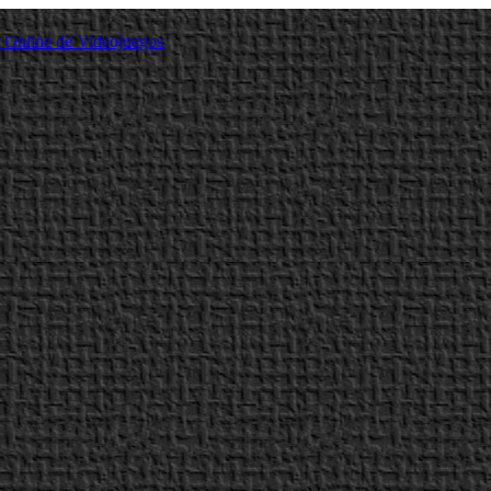
a Online de Videojuegos