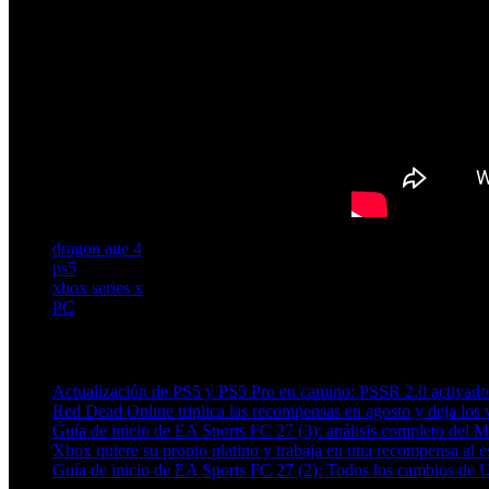
dragon age 4
ps5
xbox series x
PC
Artículos relacionados (por etiqueta)
Actualización de PS5 y PS5 Pro en camino: PSSR 2.0 activado 
Red Dead Online triplica las recompensas en agosto y deja los v
Guía de inicio de EA Sports FC 27 (3): análisis completo del 
Xbox quiere su propio platino y trabaja en una recompensa al es
Guía de inicio de EA Sports FC 27 (2): Todos los cambios de 