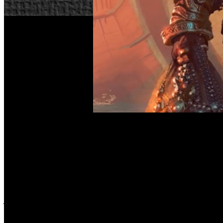
Parece que fue hace un siglo, pero sólo ha transcurrido
información o ha divulgado material relacionado con el proy
mostrado determinados elementos de su desarrollo.
En el vídeo, algunos de los nombres importantes de Bioware
su visión del título mediante arte conceptual, bocetos, pr
juego, que, como seguramente podrás intuir, se encuentra en
Hay muchos elementos destacables dentro del clip, por ejem