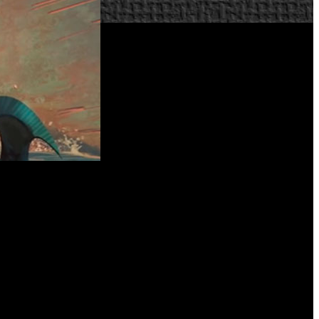
’. Por otro lado, BioWare nunca ha compartido demasiada
Gamescom 2020
, donde el estudio canadiense finalmente ha
or creativo, Matthew Goldman, entre otros muchos, comparten
enarios y modelos de personajes realizados con el motor del
es que "no tienen poder", algo que, en términos narrativos,