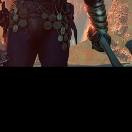
Dragon Age
 un año y medio desde el anuncio del nuevo ‘
ecto. Pero esta situación ha variado durante la apertura de
, desde el productor ejecutivo Mark Darrah, hasta el direct
uebas de jugabilidad y doblaje con algunos destellos de esc
 una etapa temprana de su desarrollo.
plo, se explica que la narrativa se centrará más en personaj