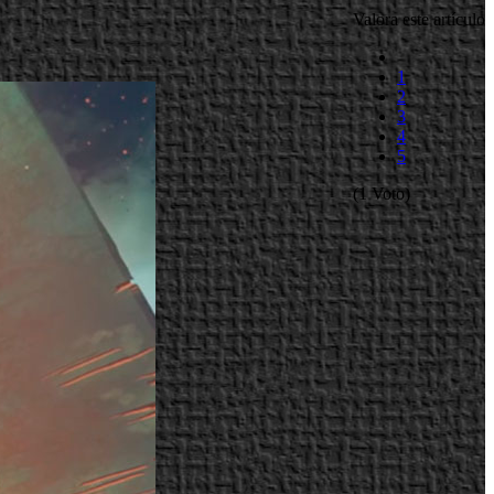
Valora este artículo
1
2
3
4
5
(1 Voto)