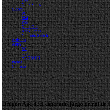
PS5
Xbox Series
Videos
PC
PS4
PS5
Xbox One
Xbox Series
Nintendo Switch
Artículos
APPS
PC
iOS
ANDROID
Prensa
Contacto
Dragon Age 4, el esperado juego de rol de 