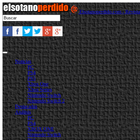
Elsotanoperdido.com - Revist
Noticias
PC
PS4
PS5
Xbox One
Xbox Series
Nintendo Switch
Nintendo Switch 2
Destacadas
Análisis
PC
PS4
XBOX ONE
Nintendo Switch