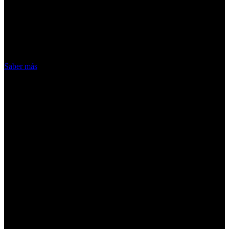
ofrecer nuestros servicios. Al utilizar
nuestros servicios, aceptas el uso que
hacemos de las cookies
Acepto
Saber más