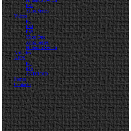
Nintendo Switch
PS5
Xbox Series
Videos
PC
PS4
PS5
Xbox One
Xbox Series
Nintendo Switch
Artículos
APPS
PC
iOS
ANDROID
Prensa
Contacto