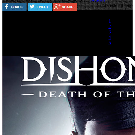
Valora este artículo
1
2
3
4
5
(1 Voto)