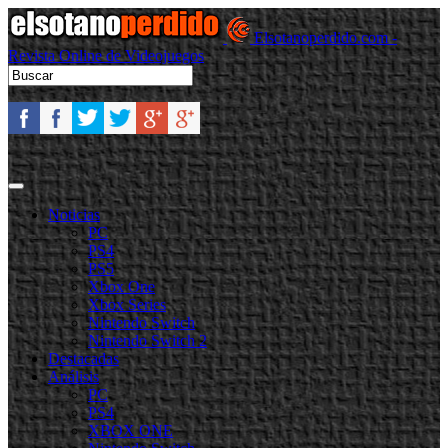
Elsotanoperdido.com -
Revista Online de Videojuegos
Noticias
PC
PS4
PS5
Xbox One
Xbox Series
Nintendo Switch
Nintendo Switch 2
Destacadas
Análisis
PC
PS4
XBOX ONE