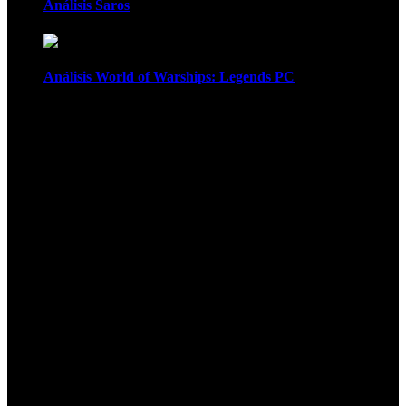
Análisis Saros
Análisis World of Warships: Legends PC
1
¡Atención! Las cookies nos permiten