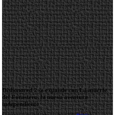
Dishonored 2 se expande con La muerte
del Forastero, la nueva aventura
independiente
Escrito por Redacción
Lunes, 12 Junio 2017
Noticias