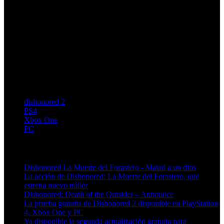
dishonored 2
PS4
Xbox One
PC
Artículos relacionados (por etiqueta)
Dishonored La Muerte del Forastero - Matad a un dios
La acción de Dishonored: La Muerte del Forastero, que
estrena nuevo tráiler
Dishonored: Death of the Outsider – Announce
La prueba gratuita de Dishonored 2 disponible en PlayStation
4, Xbox One y PC
Ya disponible la segunda actualización gratuita para