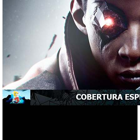
Bethesda Softworks ha aprovechado en E3 2017 para
La Muerte del Forastero
anunciar ‘
’, una nueva aventura
independiente de saga de Dishonored que se publicará en
todo el mundo el 15 de septiembre para Xbox One,