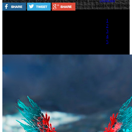
Valora este artículo
1
2
3
4
5
(2 votos)