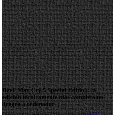
Devil May Cry 5 Special Edition: la
edición técnicamente más completa no
llegará a ordenador
Escrito por Redacción
Martes, 22 Septiembre 2020
Noticias