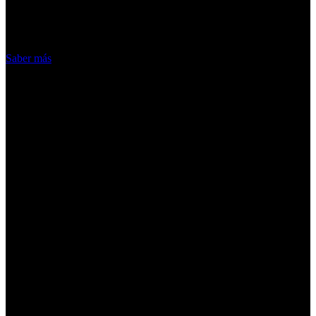
hacemos de las cookies
Acepto
Saber más