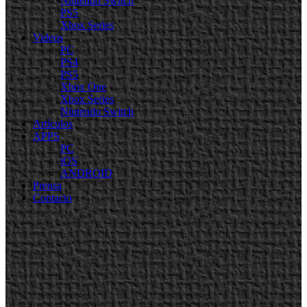
Nintendo Switch
PS5
Xbox Series
Videos
PC
PS4
PS5
Xbox One
Xbox Series
Nintendo Switch
Artículos
APPS
PC
iOS
ANDROID
Prensa
Contacto