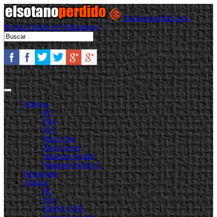
Elsotanoperdido.com -
Revista Online de Videojuegos
Noticias
PC
PS4
PS5
Xbox One
Xbox Series
Nintendo Switch
Nintendo Switch 2
Destacadas
Análisis
PC
PS4
XBOX ONE