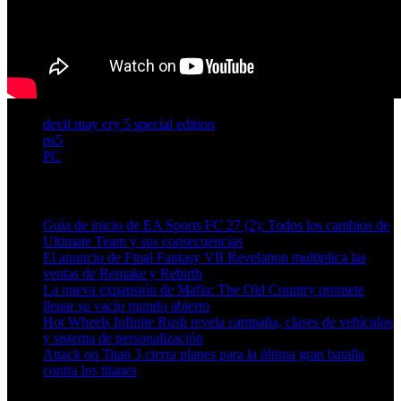
devil may cry 5 special edition
ps5
PC
Artículos relacionados (por etiqueta)
Guía de inicio de EA Sports FC 27 (2): Todos los cambios de
Ultimate Team y sus consecuencias
El anuncio de Final Fantasy VII Revelation multiplica las
ventas de Remake y Rebirth
La nueva expansión de Mafia: The Old Country promete
llenar su vacío mundo abierto
Hot Wheels Infinite Rush revela campaña, clases de vehículos
y sistema de personalización
Attack on Titan 3 cierra planes para la última gran batalla
contra los titanes