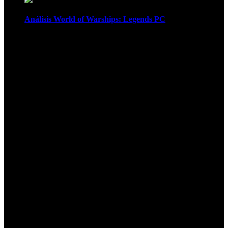
Análisis World of Warships: Legends PC
1
¡Atención! Las cookies nos permiten
ofrecer nuestros servicios. Al utilizar
nuestros servicios, aceptas el uso que