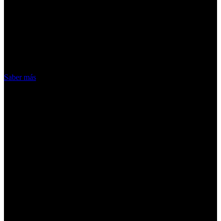
¡Atención! Las cookies nos permiten
ofrecer nuestros servicios. Al utilizar
nuestros servicios, aceptas el uso que
hacemos de las cookies
Acepto
Saber más