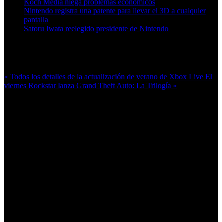
Koch Media niega problemas económicos
Nintendo registra una patente para llevar el 3D a cualquier
pantalla
Satoru Iwata reelegido presidente de Nintendo
Más en esta categoría:
« Todos los detalles de la actualización de verano de Xbox Live
El
viernes Rockstar lanza Grand Theft Auto: La Trilogía »