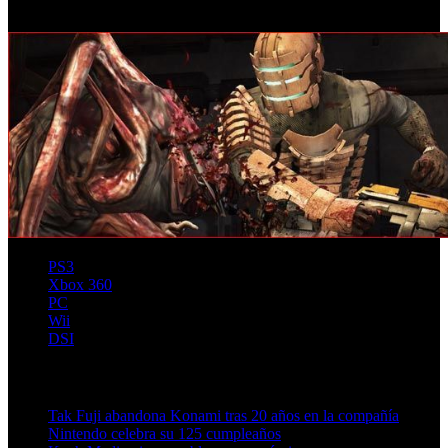
ni con guionista con lo que se antoja que la película será estrenada
para 2012.
PS3
Xbox 360
PC
Wii
DSI
Artículos relacionados (por etiqueta)
Tak Fuji abandona Konami tras 20 años en la compañía
Nintendo celebra su 125 cumpleaños