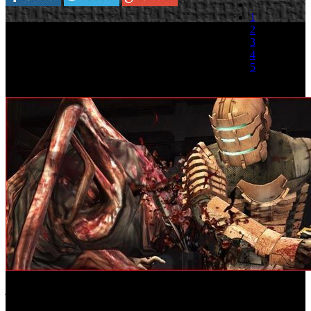
1
Según informa la revista Variety, Dead Space
2
tendrá su propia versión cinematográfica dirigida
3
por el responsable de cintas como Disturbia o La
4
Conspiración del Pánico. Esta es la quinta
5
franquicia de Electronics Arts que será trasladada
a la gran pantalla aunque en esta ocasión serán
(0 votos)
ellos mismo quienes se encarguen de la producción de la película
junto a Marty Bowen y Wyck Godfrey. El proyecto que se
encuentra en las primeras fases de pre-producción todavía no cuenta