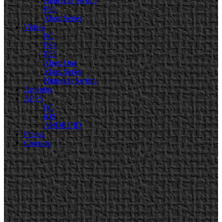
Nintendo Switch
PS5
Xbox Series
Videos
PC
PS4
PS5
Xbox One
Xbox Series
Nintendo Switch
Artículos
APPS
PC
iOS
ANDROID
Prensa
Contacto