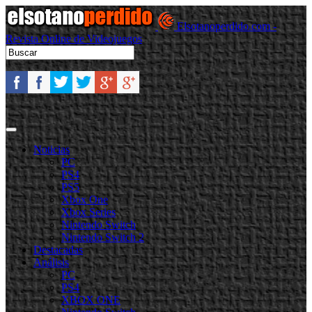
Elsotanoperdido.com -
Revista Online de Videojuegos
Noticias
PC
PS4
PS5
Xbox One
Xbox Series
Nintendo Switch
Nintendo Switch 2
Destacadas
Análisis
PC
PS4
XBOX ONE