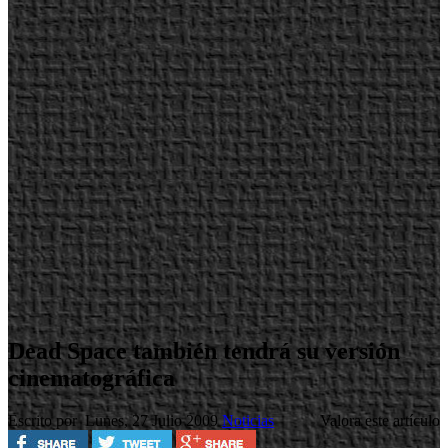
Dead Space también tendrá su versión
cinematográfica
Escrito por
Lunes, 27 Julio 2009
Noticias
Valora este artículo