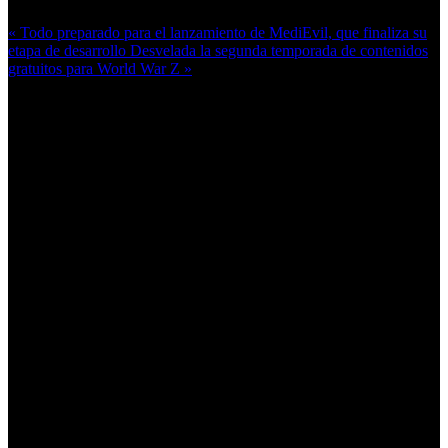
« Todo preparado para el lanzamiento de MediEvil, que finaliza su
etapa de desarrollo
Desvelada la segunda temporada de contenidos
gratuitos para World War Z »