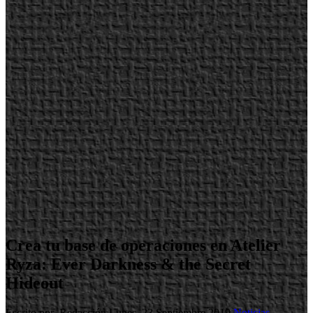
Crea tu base de operaciones en Atelier
Ryza: Ever Darkness & the Secret
Hideout
Escrito por Redacción
Lunes, 23 Septiembre 2019
Noticias