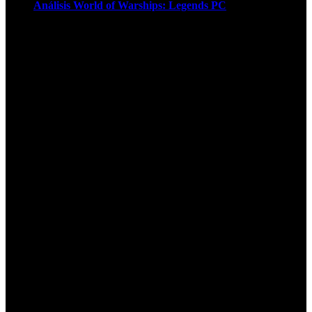
Análisis World of Warships: Legends PC
1
¡Atención! Las cookies nos permiten
ofrecer nuestros servicios. Al utilizar
nuestros servicios, aceptas el uso que
hacemos de las cookies