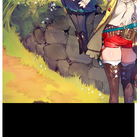
Koei Tecmo Europe y GUST Studios han detallado el
Secret Hideout
nuevo sistema
(escondite secreto) de
Atelier Ryza: Ever Darkness & the Secret Hideout
‘
’. La
alquimista en ciernes Ryza y su pícaro grupo de amigos