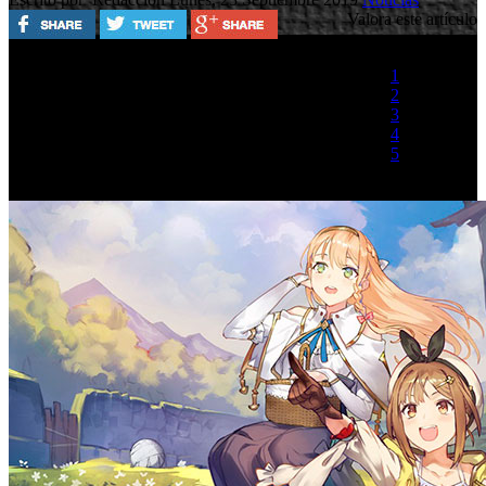
Valora este artículo
1
2
3
4
5
(0 votos)