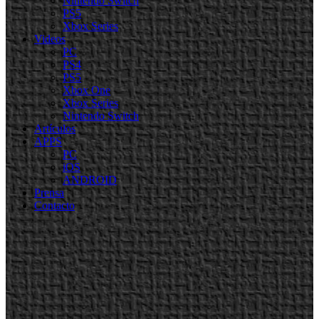
Nintendo Switch
PS5
Xbox Series
Videos
PC
PS4
PS5
Xbox One
Xbox Series
Nintendo Switch
Artículos
APPS
PC
iOS
ANDROID
Prensa
Contacto