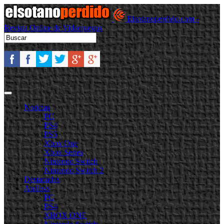
Elsotanoperdido.com -
Revista Online de Videojuegos
Noticias
PC
PS4
PS5
Xbox One
Xbox Series
Nintendo Switch
Nintendo Switch 2
Destacadas
Análisis
PC
PS4
XBOX ONE