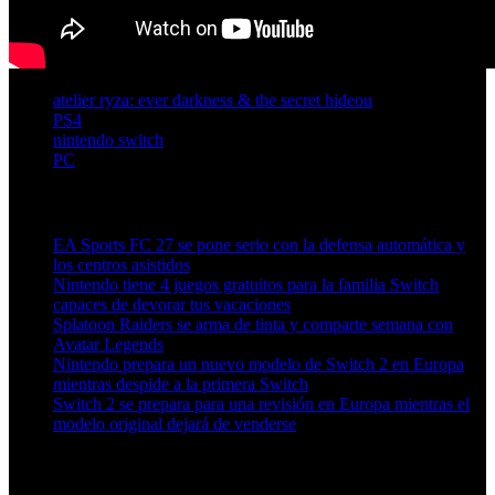
atelier ryza: ever darkness & the secret hideou
PS4
nintendo switch
PC
Artículos relacionados (por etiqueta)
EA Sports FC 27 se pone serio con la defensa automática y
los centros asistidos
Nintendo tiene 4 juegos gratuitos para la familia Switch
capaces de devorar tus vacaciones
Splatoon Raiders se arma de tinta y comparte semana con
Avatar Legends
Nintendo prepara un nuevo modelo de Switch 2 en Europa
mientras despide a la primera Switch
Switch 2 se prepara para una revisión en Europa mientras el
modelo original dejará de venderse
Más en esta categoría: