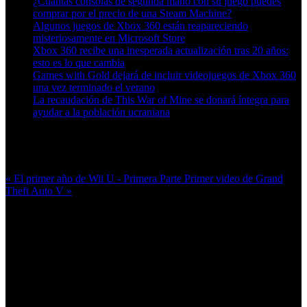
¿Cuántas consolas de segunda mano con su juego puedes
comprar por el precio de una Steam Machine?
Algunos juegos de Xbox 360 están reapareciendo
misteriosamente en Microsoft Store
Xbox 360 recibe una inesperada actualización tras 20 años:
esto es lo que cambia
Games with Gold dejará de incluir videojuegos de Xbox 360
una vez terminado el verano
La recaudación de This War of Mine se donará íntegra para
ayudar a la población ucraniana
Más en esta categoría:
« El primer año de Wii U - Primera Parte
Primer video de Grand
Theft Auto V »