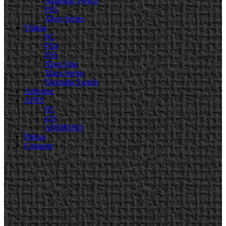
Nintendo Switch
PS5
Xbox Series
Videos
PC
PS4
PS5
Xbox One
Xbox Series
Nintendo Switch
Artículos
APPS
PC
iOS
ANDROID
Prensa
Contacto