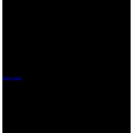
¡Atención! Las cookies nos permiten
ofrecer nuestros servicios. Al utilizar
nuestros servicios, aceptas el uso que
hacemos de las cookies
Acepto
Saber más