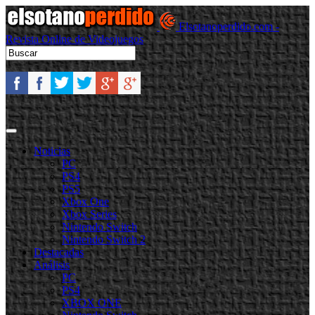
Elsotanoperdido.com -
Revista Online de Videojuegos
Noticias
PC
PS4
PS5
Xbox One
Xbox Series
Nintendo Switch
Nintendo Switch 2
Destacadas
Análisis
PC
PS4
XBOX ONE