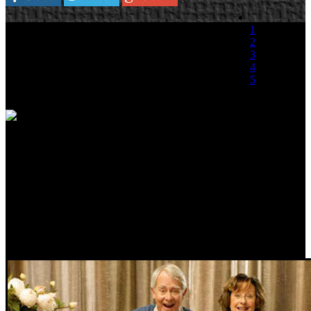
Otro año más, casi sin darnos cuenta, ya estamos
1
cerrando estos doce meses que están a punto de
2
decir adiós, y con ello llegará la navidad con sus
3
regalos, cenas familiares, comidas de empresa y
4
celebraciones varias. Uno de los regalos más
5
demandados desde hace algunos años son los
videojuegos, son los favoritos de los más jóvenes
(1 Voto)
pero cada vez son más demandados por adultos y gente más mayor.
Comprar un videojuego es una inversión, y con la actual situación
económica se debe elegir bien aquello que queremos regalar, pues
hay que tener en cuenta si el videojuego será el adecuado para la
persona a la que va dirigida y si la experiencia que propone está en
línea con su desarrollo personal, su edad y sus gustos personales.
También es importante no cometer un error con el contenido si el
regalo lo va a recibir un menor de edad. Para ello, os proponemos
una serie de recomendaciones sencillas para realizar una compra
responsable y eficaz de videojuegos.