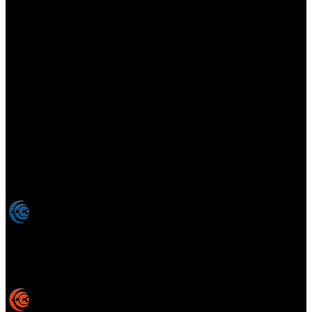
Elsotanoperdido.com es una revista de apoyo para medios
colaboradores de elsotanoperdido News And Videogames,
agencia editora y distribuidora de noticias relacionadas con la
industria del videojuego para medios generalistas. Prohibida la
reproducción total o parcial de estos contenidos sin el permiso
expreso de los autores. Todos los nombres comerciales, marcas,
imágenes, logos y signos distintivos que aparecen en este sitio web
están expresamente
autorizados, registrados y pertenecen son
propiedad de sus respectivos dueños