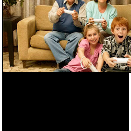
Jugar es la principal forma de aprendizaje del ser humano, por ello
es muy importante elegir bien a qué se juega para prever qué se
aprende, sobre todo con los más pequeños de la casa, más propensos
a malinterpretar los mensajes. También el número de jugadores que
participan en una experiencia es importante si queremos convertirlo
en una actividad más social. Hay que tener en cuenta que cuando
compramos un videojuego compramos una experiencia, como ir al
cine o disfrutar de unas vacaciones, por ello elegir bien es
fundamental para obtener el resultado deseado.