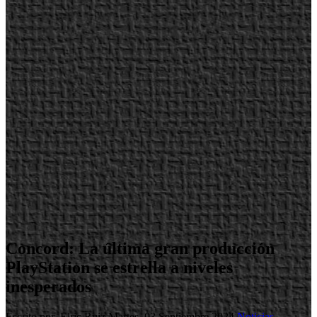
Concord: La última gran producción
PlayStation se estrella a niveles
inesperados
Escrito por Elric Ruiz
Martes, 03 Septiembre 2024
Noticias