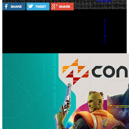
Valora este artículo
1
2
3
4
5
(1 Voto)