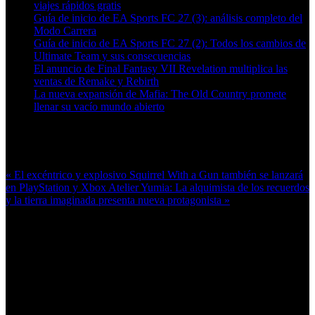
viajes rápidos gratis
Guía de inicio de EA Sports FC 27 (3): análisis completo del
Modo Carrera
Guía de inicio de EA Sports FC 27 (2): Todos los cambios de
Ultimate Team y sus consecuencias
El anuncio de Final Fantasy VII Revelation multiplica las
ventas de Remake y Rebirth
La nueva expansión de Mafia: The Old Country promete
llenar su vacío mundo abierto
Más en esta categoría:
« El excéntrico y explosivo Squirrel With a Gun también se lanzará
en PlayStation y Xbox
Atelier Yumia: La alquimista de los recuerdos
y la tierra imaginada presenta nueva protagonista »