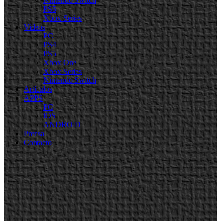
Nintendo Switch
PS5
Xbox Series
Videos
PC
PS4
PS5
Xbox One
Xbox Series
Nintendo Switch
Artículos
APPS
PC
iOS
ANDROID
Prensa
Contacto