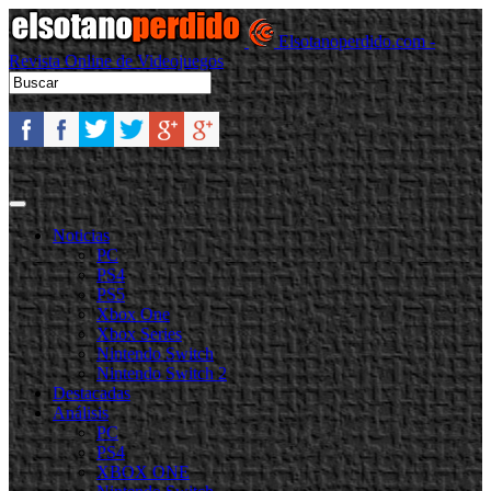
Elsotanoperdido.com -
Revista Online de Videojuegos
Noticias
PC
PS4
PS5
Xbox One
Xbox Series
Nintendo Switch
Nintendo Switch 2
Destacadas
Análisis
PC
PS4
XBOX ONE