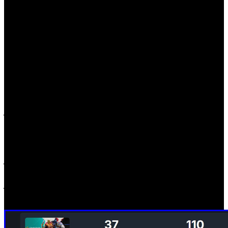
sistema de reseñas de usuarios PlayStation, actualmente
obtiene una calificación de 2,94 de 5 estrellas y ocupa el
puesto 147 entre los jugadores activos diarios de PS5 en
EE. UU, con menos del 0,2% de jugadores activos.
En tendencia descendente
Con tales valores, la primera gran apuesta de Firewalk
Studios para PlayStation, indica una participación de
jugadores simultáneos insuficiente, que para colmo
continúa disminuyendo. La jornada del domingo tras su
estreno se saldó con un total de 402 usuarios online,
mientras que el lunes 26, el pico se fijó en tan solo 276
jugadores. Las últimas 24 horas dejan un escenario aún
más desolador, superando por los pelos el centenar de
jugadores conectados al mismo tiempo. En el momento de
escribir este artículo, hay 37 jugadores en 'Concord'.