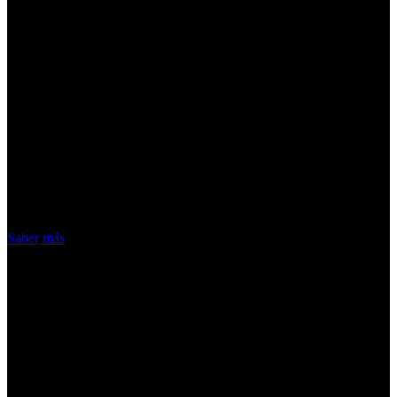
¡Atención! Las cookies nos permiten
ofrecer nuestros servicios. Al utilizar
nuestros servicios, aceptas el uso que
hacemos de las cookies
Acepto
Saber más