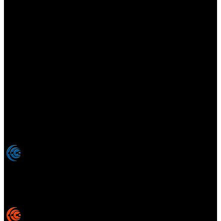
Elsotanoperdido.com es una revista de apoyo para medios
colaboradores de elsotanoperdido News And Videogames,
agencia editora y distribuidora de noticias relacionadas con la
industria del videojuego para medios generalistas. Prohibida la
reproducción total o parcial de estos contenidos sin el permiso
expreso de los autores. Todos los nombres comerciales, marcas,
imágenes, logos y signos distintivos que aparecen en este sitio web
están expresamente
autorizados, registrados y pertenecen son
propiedad de sus respectivos dueños