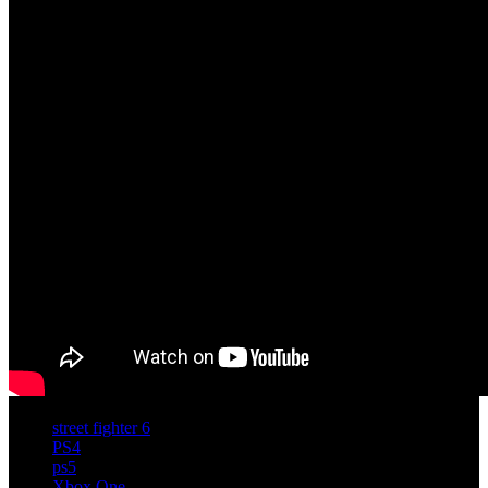
street fighter 6
PS4
ps5
Xbox One