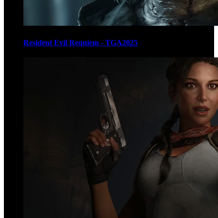
Resident Evil Requiem - TGA2025