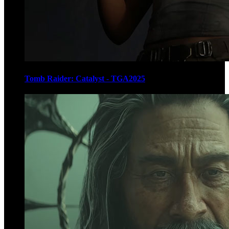
Tomb Raider: Catalyst - TGA2025