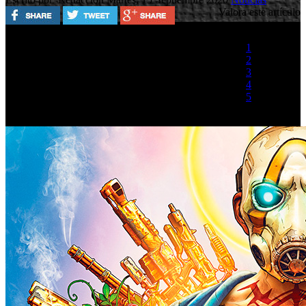
Valora este artículo
1
2
3
4
5
(3 votos)