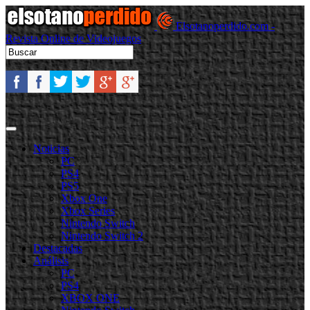
Elsotanoperdido.com -
Revista Online de Videojuegos
Noticias
PC
PS4
PS5
Xbox One
Xbox Series
Nintendo Switch
Nintendo Switch 2
Destacadas
Análisis
PC
PS4
XBOX ONE