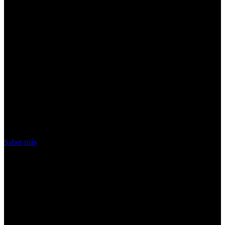
¡Atención! Las cookies nos permiten
ofrecer nuestros servicios. Al utilizar
nuestros servicios, aceptas el uso que
hacemos de las cookies
Acepto
Saber más