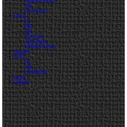
Nintendo Switch
PS5
Xbox Series
Videos
PC
PS4
PS5
Xbox One
Xbox Series
Nintendo Switch
Artículos
APPS
PC
iOS
ANDROID
Prensa
Contacto