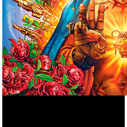
Gearbox Software ha anunciado que lanzará versiones de
Borderlands 3
‘
’ para PlayStation 5 y Xbox Series el
próximo año. Pero no solo eso, sino que se podrán adquirir
mediante una "actualización gratuita" para aquellos que