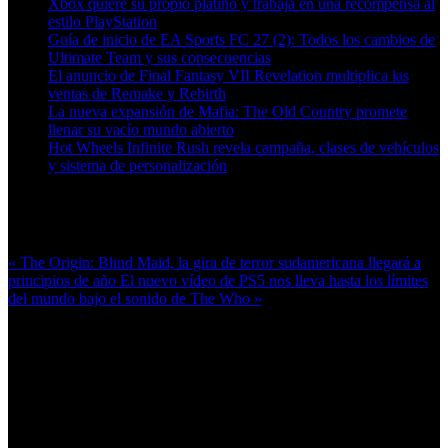
Xbox quiere su propio platino y trabaja en una recompensa al
estilo PlayStation
Guía de inicio de EA Sports FC 27 (2): Todos los cambios de
Ultimate Team y sus consecuencias
El anuncio de Final Fantasy VII Revelation multiplica las
ventas de Remake y Rebirth
La nueva expansión de Mafia: The Old Country promete
llenar su vacío mundo abierto
Hot Wheels Infinite Rush revela campaña, clases de vehículos
y sistema de personalización
Más en esta categoría:
« The Origin: Blind Maid, la gira de terror sudamericana llegará a
principios de año
El nuevo vídeo de PS5 nos lleva hasta los límites
del mundo bajo el sonido de The Who »