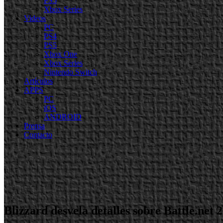
PS5
Xbox Series
Videos
PC
PS4
PS5
Xbox One
Xbox Series
Nintendo Switch
Artículos
APPS
PC
iOS
ANDROID
Prensa
Contacto
Blizzard desvela detalles sobre Battle.net 2