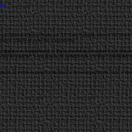
ias
aplicadas en el nuevo Battle.net 2.0. Greg Canessa, director del proyec
trarse cuando se conecten la plataforma.
ugadores en la plataforma, la interactividad de los usuarios con Blizza
cilla de manejar" y una gestión de partidas más accesible "habilitand
punto de recibir la mayor actualización de su larga historia como el mej