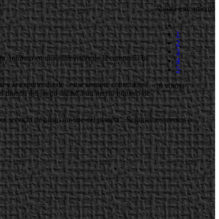
Valora este artículo
1
2
3
to, informa en una entrevista que la compañía ha
4
5
rd y la experiencia de "estar siempre conectados".
(0 votos)
o el mundo del juego online a un mayor número de
or servicio de juego on-line del planeta". Seguiremos atentos a