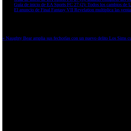
Guía de inicio de EA Sports FC 27 (2): Todos los cambios de 
El anuncio de Final Fantasy VII Revelation multiplica las ven
Más en esta categoría:
« Naughty Bear amplia sus fechorías con un nuevo delito
Los Sims c