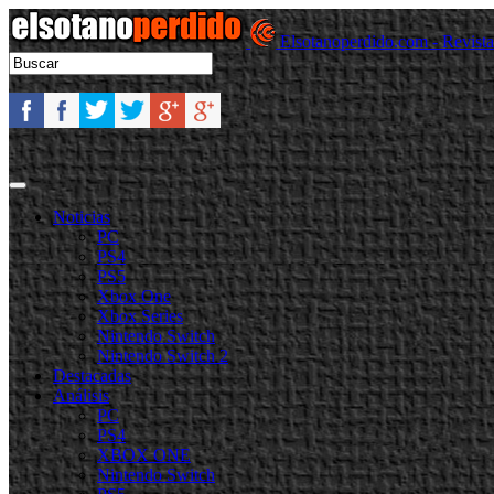
Elsotanoperdido.com - Revist
Noticias
PC
PS4
PS5
Xbox One
Xbox Series
Nintendo Switch
Nintendo Switch 2
Destacadas
Análisis
PC
PS4
XBOX ONE
Nintendo Switch