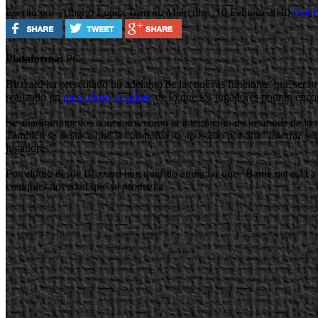
Escrito por Alberto Lopez Torreón
Miércoles, 10 Febrero 2010
Notic
Plataforma:
PC
Blizzard ha presentado un adelanto de las nuevas funciones que serán 
realizado un
meticuloso desglose
de lo que los jugadores podrán encon
Se añadirán nuevos conceptos como la integración de los mods de los j
También se destaca que la compañía ha apostado por una” interfaz sen
jugadores".
Por ultimo desde Blizzard han querido anunciar que "Battle.net está a 
cualquier novedad que se produzca.