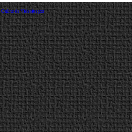
a Online de Videojuegos