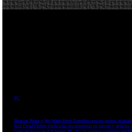
PC
Artículos relacionados (por etiqueta)
Beacon Pines y We Were Here Together son los juegos gratuit
Red Dead Online triplica las recompensas en agosto y deja los v
Guía de inicio de EA Sports FC 27 (3): análisis completo del 