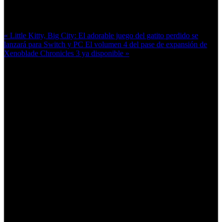
Más en esta categoría:
« Little Kitty, Big City: El adorable juego del gatito perdido se
lanzará para Switch y PC
El volumen 4 del pase de expansión de
Xenoblade Chronicles 3 ya disponible »