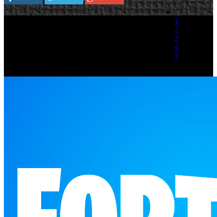
1
2
3
4
5
(1 Voto)