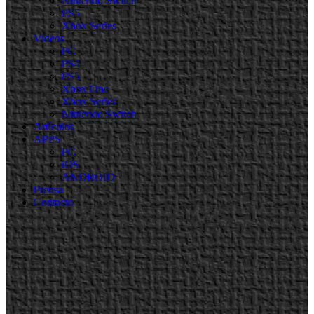
Nintendo Switch
PS5
Xbox Series
Videos
PC
PS4
PS5
Xbox One
Xbox Series
Nintendo Switch
Artículos
APPS
PC
iOS
ANDROID
Prensa
Contacto