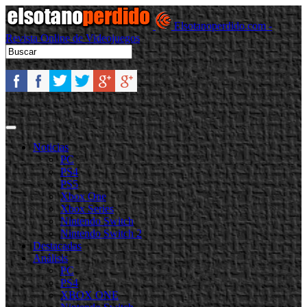
Elsotanoperdido.com -
Revista Online de Videojuegos
Noticias
PC
PS4
PS5
Xbox One
Xbox Series
Nintendo Switch
Nintendo Switch 2
Destacadas
Análisis
PC
PS4
XBOX ONE