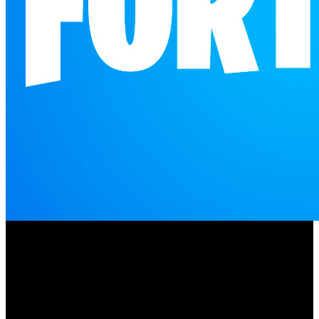
Apple
Epic
ha obtenido una importante victoria sobre
Games
en la larga batalla que las empresas están librando
en los tribunales. La justicia estadounidense ha fallado a
favor de la empresa en una apelación abierta del
Fortnite
desarrollador de ‘
’, en la que se afirma que App