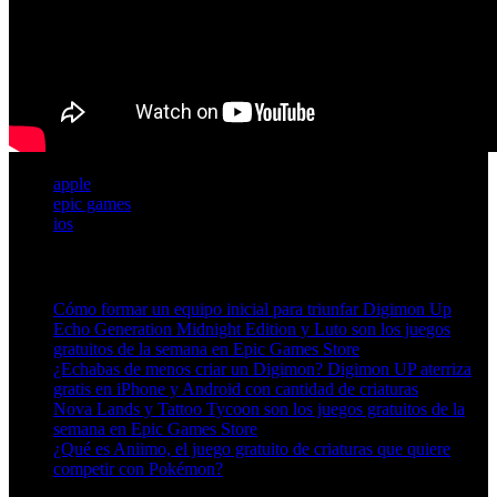
apple
epic games
ios
Artículos relacionados (por etiqueta)
Cómo formar un equipo inicial para triunfar Digimon Up
Echo Generation Midnight Edition y Luto son los juegos
gratuitos de la semana en Epic Games Store
¿Echabas de menos criar un Digimon? Digimon UP aterriza
gratis en iPhone y Android con cantidad de criaturas
Nova Lands y Tattoo Tycoon son los juegos gratuitos de la
semana en Epic Games Store
¿Qué es Aniimo, el juego gratuito de criaturas que quiere
competir con Pokémon?