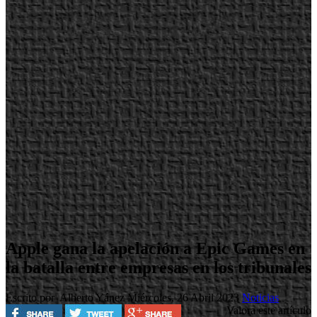
Apple gana la apelación a Epic Games en
la batalla entre empresas en los tribunales
Escrito por Alberto Yánez
Miércoles, 26 Abril 2023
Noticias
Valora este artículo