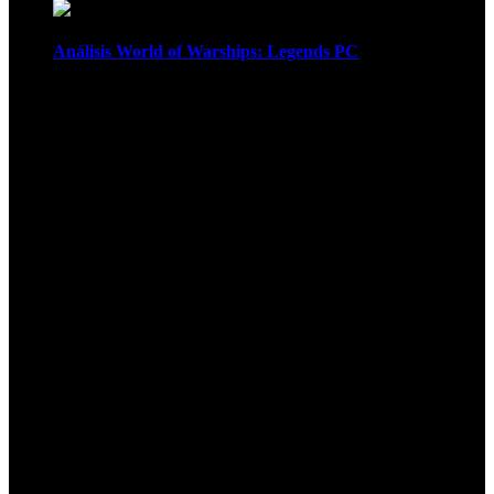
Análisis World of Warships: Legends PC
1
¡Atención! Las cookies nos permiten
ofrecer nuestros servicios. Al utilizar