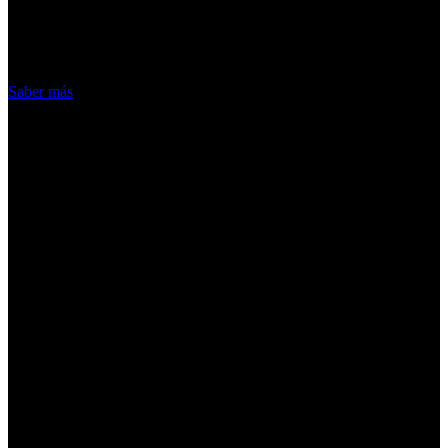
nuestros servicios, aceptas el uso que
hacemos de las cookies
Acepto
Saber más