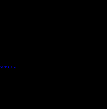
 Series X »