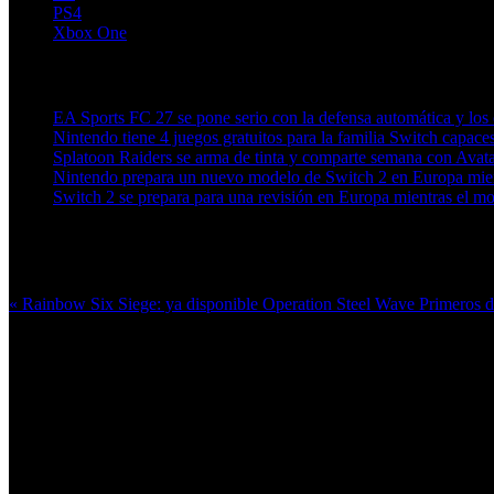
PS4
Xbox One
Artículos relacionados (por etiqueta)
EA Sports FC 27 se pone serio con la defensa automática y los c
Nintendo tiene 4 juegos gratuitos para la familia Switch capace
Splatoon Raiders se arma de tinta y comparte semana con Avat
Nintendo prepara un nuevo modelo de Switch 2 en Europa mien
Switch 2 se prepara para una revisión en Europa mientras el mo
Más en esta categoría:
« Rainbow Six Siege: ya disponible Operation Steel Wave
Primeros d