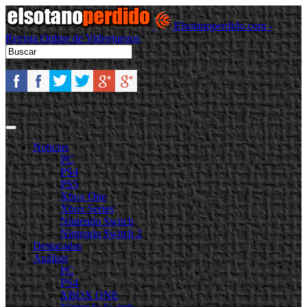
Elsotanoperdido.com -
Revista Online de Videojuegos
Noticias
PC
PS4
PS5
Xbox One
Xbox Series
Nintendo Switch
Nintendo Switch 2
Destacadas
Análisis
PC
PS4
XBOX ONE