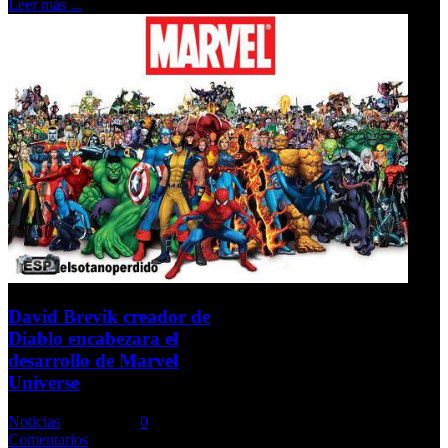
Leer más ...
David Brevik creador de
Diablo encabezara el
desarrollo de Marvel
Universe
Noticias
Comments::
0
Comentarios