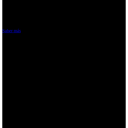
nuestros servicios, aceptas el uso que
hacemos de las cookies
Acepto
Saber más