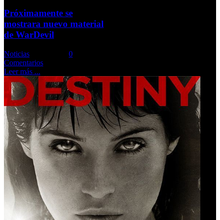
Próximamente se
mostrara nuevo material
de WarDevil
Noticias
Comments::
0
Comentarios
Leer más ...