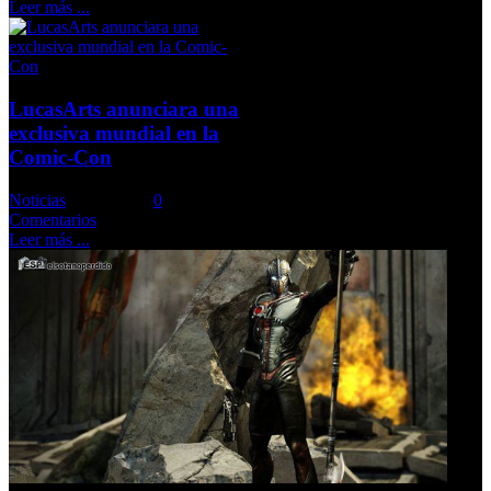
Leer más ...
LucasArts anunciara una
exclusiva mundial en la
Comic-Con
Noticias
Comments::
0
Comentarios
Leer más ...