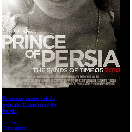
Primeros posters de la
película El príncipe de
Persia
Noticias
Comments::
0
Comentarios