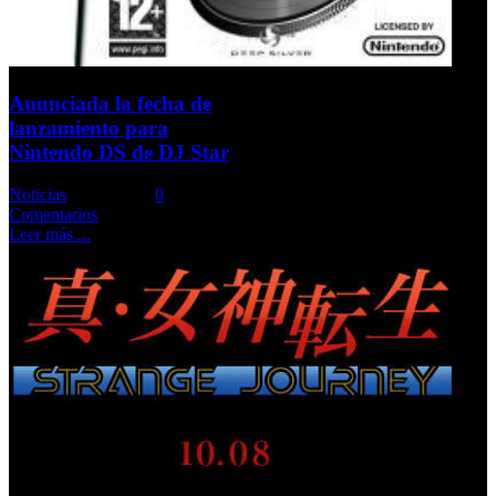
Anunciada la fecha de
lanzamiento para
Nintendo DS de DJ Star
Noticias
Comments::
0
Comentarios
Leer más ...