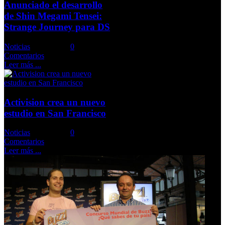
Anunciado el desarrollo
de Shin Megami Tensei:
Strange Journey para DS
Noticias
Comments::
0
Comentarios
Leer más ...
Activision crea un nuevo
estudio en San Francisco
Noticias
Comments::
0
Comentarios
Leer más ...