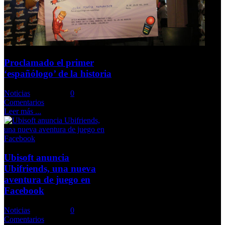
Proclamado el primer
‘españólogo’ de la historia
Noticias
Comments::
0
Comentarios
Leer más ...
Ubisoft anuncia
Ubifriends, una nueva
aventura de juego en
Facebook
Noticias
Comments::
0
Comentarios