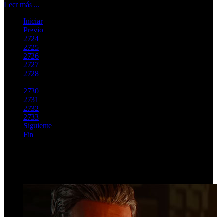
Leer más ...
Iniciar
Previo
2724
2725
2726
2727
2728
2729
2730
2731
2732
2733
Siguiente
Fin
Página 2729 de 2763
Top Videos