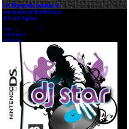
EA Phenomic lanzará la
expansión de BattleForge
el 25 de Agosto
Noticias
Comments::
0
Comentarios
Leer más ...