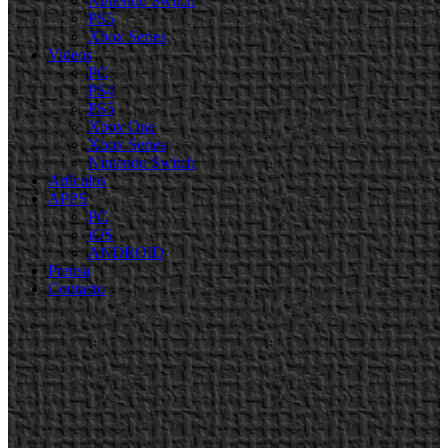
Nintendo Switch
PS5
Xbox Series
Videos
PC
PS4
PS5
Xbox One
Xbox Series
Nintendo Switch
Artículos
APPS
PC
iOS
ANDROID
Prensa
Contacto