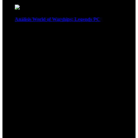
Análisis World of Warships: Legends PC
1
¡Atención! Las cookies nos permiten
ofrecer nuestros servicios. Al utilizar