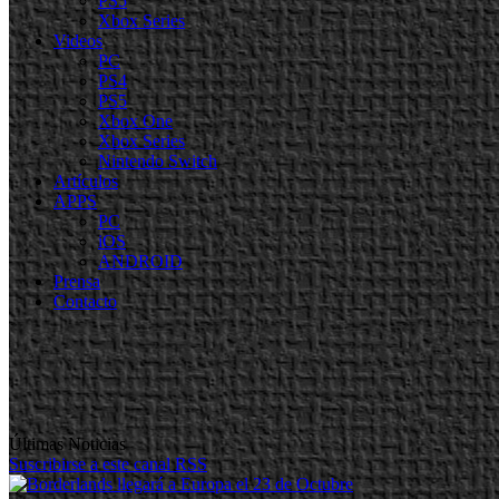
PS5
Xbox Series
Videos
PC
PS4
PS5
Xbox One
Xbox Series
Nintendo Switch
Artículos
APPS
PC
iOS
ANDROID
Prensa
Contacto
Últimas Noticias
Suscribirse a este canal RSS