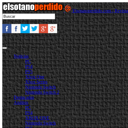
Elsotanoperdido.com - Revist
Noticias
PC
PS4
PS5
Xbox One
Xbox Series
Nintendo Switch
Nintendo Switch 2
Destacadas
Análisis
PC
PS4
XBOX ONE
Nintendo Switch