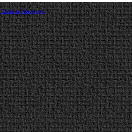
a Online de Videojuegos