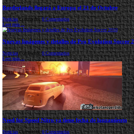
Borderlands llegará a Europa el 23 de Octubre
Noticias
Comments::
0 Comentarios
Leer más ...
Nuevas Imágenes y detalles de Pro Evolution Soccer 
Noticias
Comments::
0 Comentarios
Leer más ...
Need for Speed Nitro ya tiene fecha de lanzamiento
Noticias
Comments::
0 Comentarios