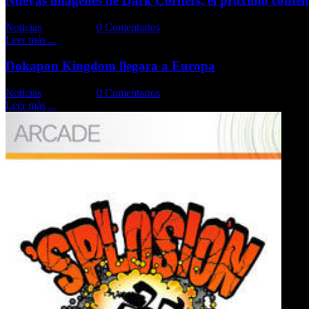
Nuevas imágenes de Dark Corners, el próximo conten
Noticias
Comments::
0 Comentarios
Leer más ...
Dokapon Kingdom llegara a Europa
Noticias
Comments::
0 Comentarios
Leer más ...