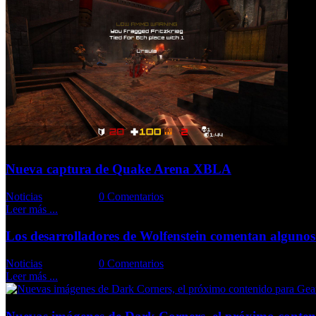
Nueva captura de Quake Arena XBLA
Noticias
Comments::
0 Comentarios
Leer más ...
Los desarrolladores de Wolfenstein comentan algunos 
Noticias
Comments::
0 Comentarios
Leer más ...