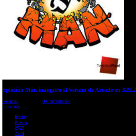
Splosion Man inaugura el Verano de Arcade en XBL
Noticias
Comments::
0 Comentarios
Leer más ...
Iniciar
Previo
2723
2724