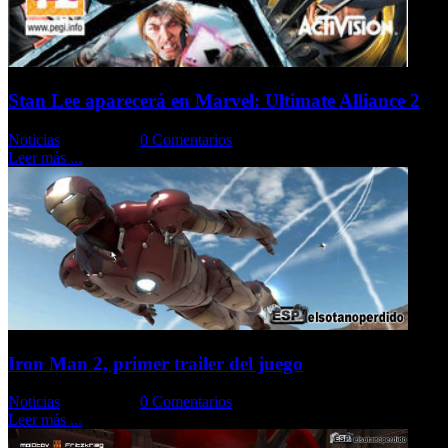
Stan Lee aparecerá en Marvel: Ultimate Alliance 2
Noticias
Comments::
0 Comentarios
Leer más ...
Iron Man 2, primer trailer del juego
Noticias
Comments::
0 Comentarios
Leer más ...