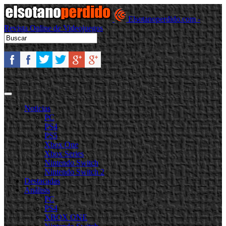
Elsotanoperdido.com -
Revista Online de Videojuegos
Noticias
PC
PS4
PS5
Xbox One
Xbox Series
Nintendo Switch
Nintendo Switch 2
Destacadas
Análisis
PC
PS4
XBOX ONE