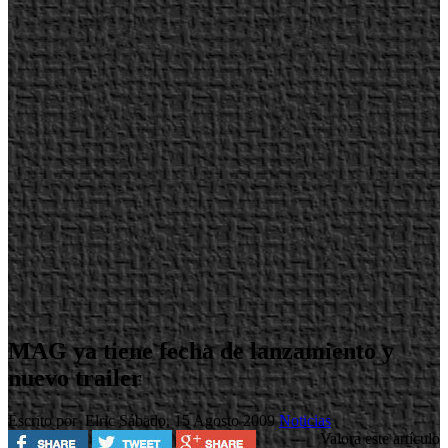
MAG ya tiene fecha de lanzamiento y
nuevo trailer
Escrito por Elric
Sábado, 15 Agosto 2009
Noticias
Valora este artículo