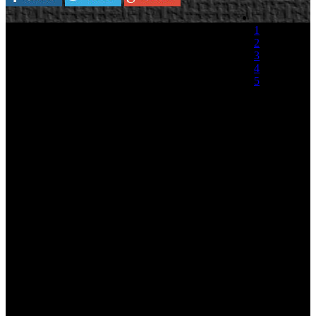
Zipper Interactive ha confirmado la fecha de
1
lanzamiento de MAG, juego exclusivo para
2
PlayStation 3 que soportará hasta 256 jugadores
3
en el modo online, para el 26 de enero de 2010.
4
5
Por su parte, Sony ha prometido que ''pronto''
dará más información sobre la beta del juego. Por
(0 votos)
ahora, nos dejan con un nuevo trailer del juego.