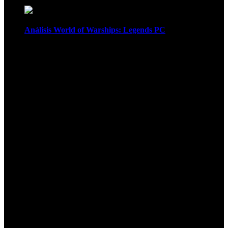
Análisis World of Warships: Legends PC
1
¡Atención! Las cookies nos permiten
ofrecer nuestros servicios. Al utilizar