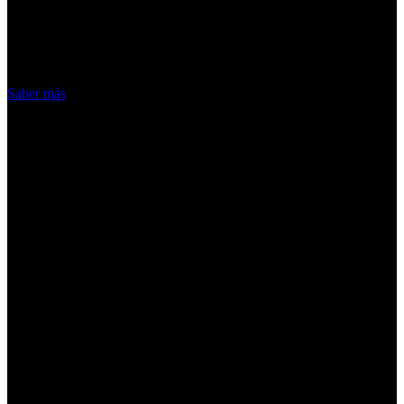
nuestros servicios, aceptas el uso que
hacemos de las cookies
Acepto
Saber más