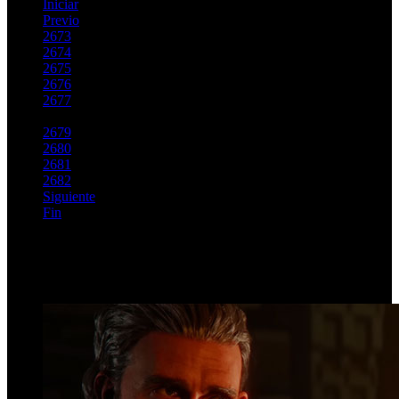
Iniciar
Previo
2673
2674
2675
2676
2677
2678
2679
2680
2681
2682
Siguiente
Fin
Página 2678 de 2762
Top Videos