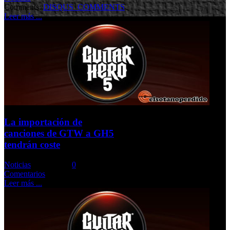
Comments::
DISQUS_COMMENTS
Leer más ...
La importación de
canciones de GTW a GH5
tendrán coste
Noticias
Comments::
0
Comentarios
Leer más ...