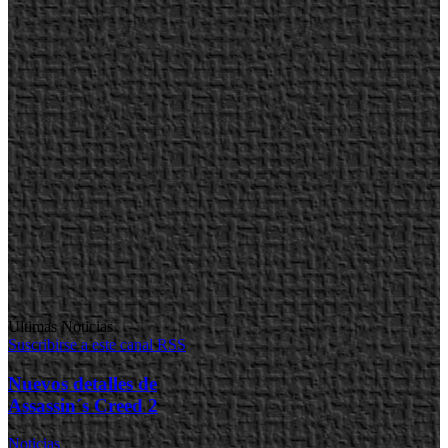
Últimas Noticias
Suscribirse a este canal RSS
Nuevos detalles de
Assassin´s Creed 2
Noticias