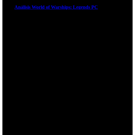
Análisis World of Warships: Legends PC
1
¡Atención! Las cookies nos permiten
ofrecer nuestros servicios. Al utilizar
nuestros servicios, aceptas el uso que