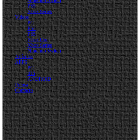
Nintendo Switch
PS5
Xbox Series
Videos
PC
PS4
PS5
Xbox One
Xbox Series
Nintendo Switch
Artículos
APPS
PC
iOS
ANDROID
Prensa
Contacto