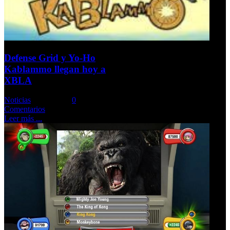
Defense Grid y Yo-Ho
Kablammo llegan hoy a
XBLA
Noticias
Comments::
0
Comentarios
Leer más ...