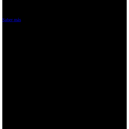
hacemos de las cookies
Acepto
Saber más