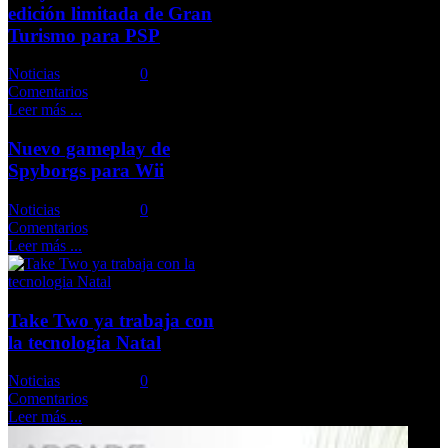
edición limitada de Gran
Turismo para PSP
Noticias
Comments::
0
Comentarios
Leer más ...
Nuevo gameplay de
Spyborgs para Wii
Noticias
Comments::
0
Comentarios
Leer más ...
Take Two ya trabaja con
la tecnologia Natal
Noticias
Comments::
0
Comentarios
Leer más ...