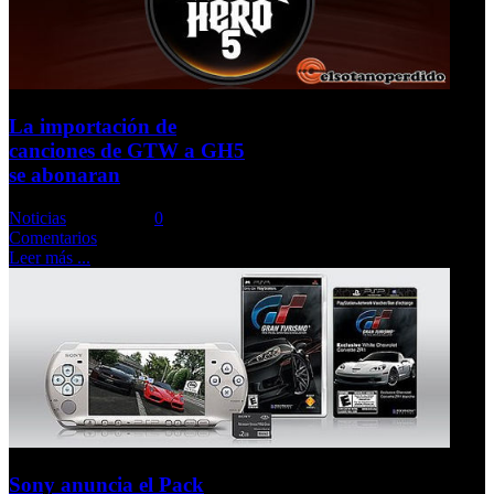
La importación de
canciones de GTW a GH5
se abonaran
Noticias
Comments::
0
Comentarios
Leer más ...
Sony anuncia el Pack