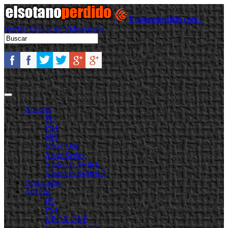
Elsotanoperdido.com -
Revista Online de Videojuegos
Noticias
PC
PS4
PS5
Xbox One
Xbox Series
Nintendo Switch
Nintendo Switch 2
Destacadas
Análisis
PC
PS4
XBOX ONE