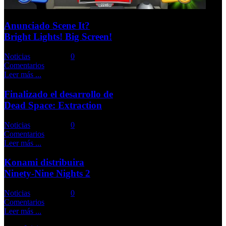
Anunciado Scene It?
Bright Lights! Big Screen!
Noticias
Comments::
0
Comentarios
Leer más ...
Finalizado el desarrollo de
Dead Space: Extraction
Noticias
Comments::
0
Comentarios
Leer más ...
Konami distribuira
Ninety-Nine Nights 2
Noticias
Comments::
0
Comentarios
Leer más ...