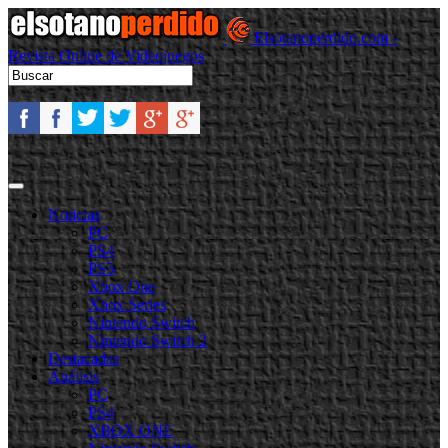
Elsotanoperdido.com -
Revista Online de Videojuegos
Noticias
PC
PS4
PS5
Xbox One
Xbox Series
Nintendo Switch
Nintendo Switch 2
Destacadas
Análisis
PC
PS4
XBOX ONE