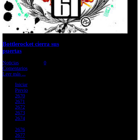
Bottlerocket cierra sus
puertas
Noticias
Comments::
0
Comentarios
Leer más ...
Iniciar
Previo
2670
2671
2672
2673
2674
2675
2676
2677