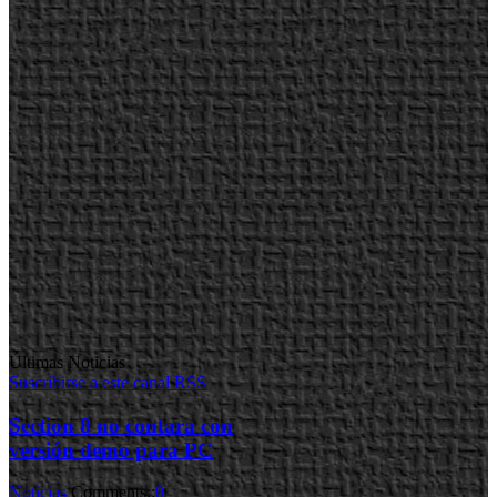
Últimas Noticias
Suscribirse a este canal RSS
Section 8 no contara con
versión demo para PC
Noticias
Comments::
0