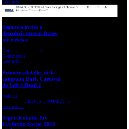
Leer más ...
Sega nos invita a
descubrir nuevas frases
misteriosas
Noticias
Comments::
0
Comentarios
Leer más ...
Primeros detalles de la
campaña Dark Carnival
de Left 4 Dead 2
Noticias
Comments::
DISQUS_COMMENTS
Leer más ...
Según Konami Pro
Evolution Soccer 2010