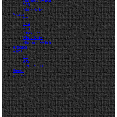
Nintendo Switch
PS5
Xbox Series
Videos
PC
PS4
PS5
Xbox One
Xbox Series
Nintendo Switch
Artículos
APPS
PC
iOS
ANDROID
Prensa
Contacto