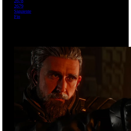
2678
2679
Siguiente
Fin
Página 2675 de 2762
Top Videos