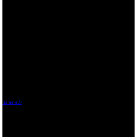
¡Atención! Las cookies nos permiten
ofrecer nuestros servicios. Al utilizar
nuestros servicios, aceptas el uso que
hacemos de las cookies
Acepto
Saber más