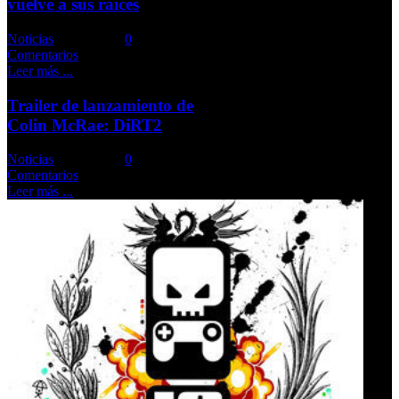
vuelve a sus raíces
Noticias
Comments::
0
Comentarios
Leer más ...
Trailer de lanzamiento de
Colin McRae: DiRT2
Noticias
Comments::
0
Comentarios
Leer más ...