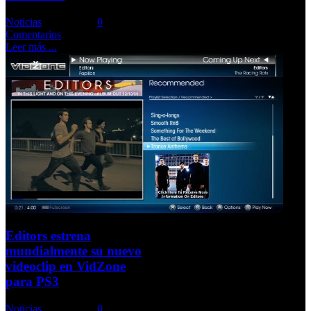
Noticias
Comments::
0
Comentarios
Leer más ...
Editors estrena
mundialmente su nuevo
videoclip en VidZone
para PS3
Noticias
Comments::
0