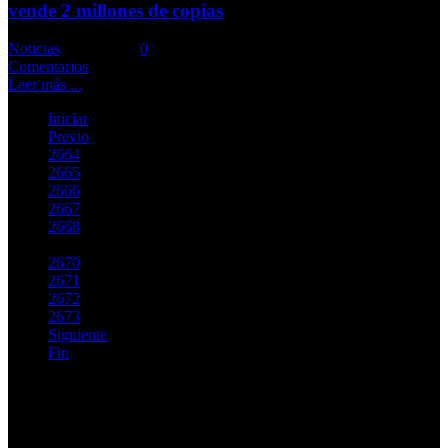
vende 2 millones de copias
Noticias
Comments::
0
Comentarios
Leer más ...
Iniciar
Previo
2664
2665
2666
2667
2668
2669
2670
2671
2672
2673
Siguiente
Fin
Página 2669 de 2762
Top Videos