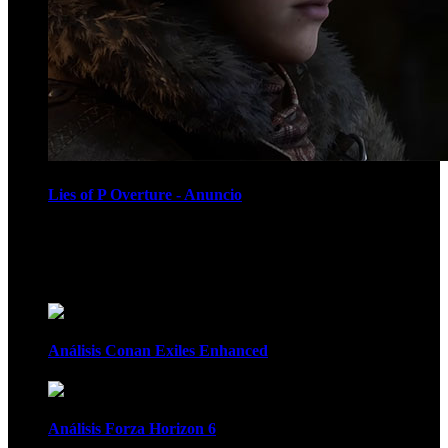
Lies of P Overture - Anuncio
Recomendados
Análisis Conan Exiles Enhanced
Análisis Forza Horizon 6