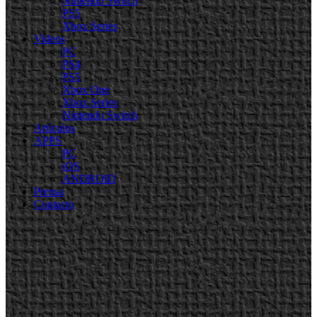
Nintendo Switch
PS5
Xbox Series
Videos
PC
PS4
PS5
Xbox One
Xbox Series
Nintendo Switch
Artículos
APPS
PC
iOS
ANDROID
Prensa
Contacto