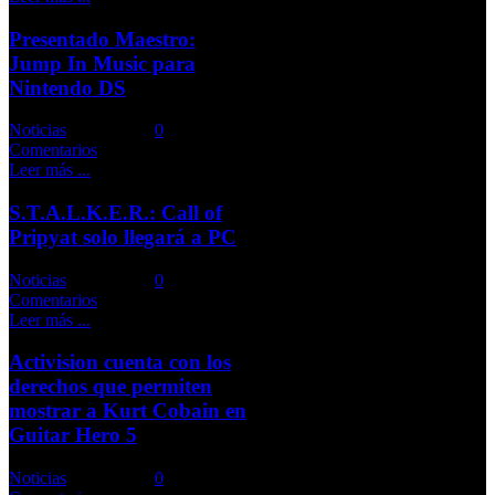
Presentado Maestro:
Jump In Music para
Nintendo DS
Noticias
Comments::
0
Comentarios
Leer más ...
S.T.A.L.K.E.R.: Call of
Pripyat solo llegará a PC
Noticias
Comments::
0
Comentarios
Leer más ...
Activision cuenta con los
derechos que permiten
mostrar a Kurt Cobain en
Guitar Hero 5
Noticias
Comments::
0