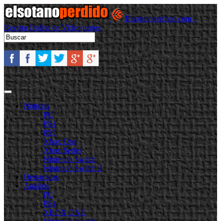
Elsotanoperdido.com -
Revista Online de Videojuegos
Noticias
PC
PS4
PS5
Xbox One
Xbox Series
Nintendo Switch
Nintendo Switch 2
Destacadas
Análisis
PC
PS4
XBOX ONE