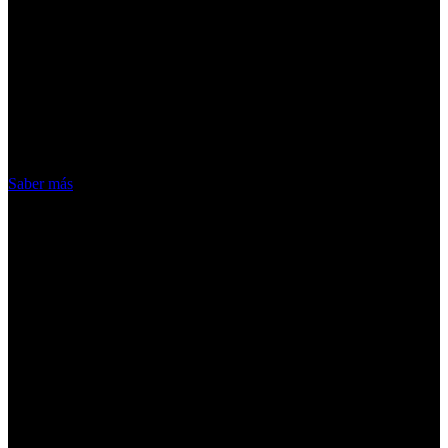
¡Atención! Las cookies nos permiten
ofrecer nuestros servicios. Al utilizar
nuestros servicios, aceptas el uso que
hacemos de las cookies
Acepto
Saber más