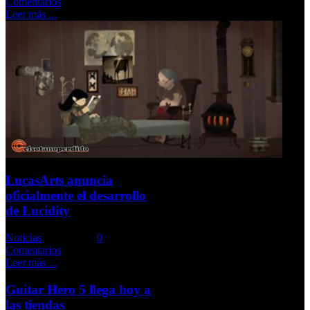
Comentarios
Leer más ...
LucasArts anuncia
oficialmente el desarrollo
de Lucidity
Noticias
Comments::
0
Comentarios
Leer más ...
Guitar Hero 5 llega hoy a
las tiendas