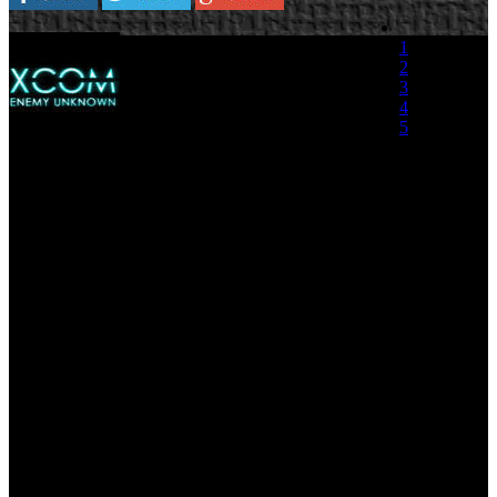
2K y Firaxis Games han
1
anunciado hoy que ‘
XCOM:
2
Enemy Within’, la expansión
3
del juego de estrategia
4
‘XCOM: Enemy Unknown’,
5
estará disponible en Norte
América el 12 de Noviembre y a nivel
(0 votos)
internacional el 15 de Noviembre para PC,
Xbox 360 y PlayStation 3.
“La increíble respuesta de la crítica y
los consumidores hacia XCOM: Enemy Unknown nos inspiró a
seguir ofreciendo nuevo contenido que pudiese estrechar más los
lazos de los jugadores con la marca XCOM,” declara Christoph
Hartmann, Presidente de 2K. “Firaxis Games es reconocido por
ofrecer grandes expansiones para la saga Civilization en PC y
XCOM: Enemy Within está desarrollado en esa línea expandiendo
la experiencia de los jugadores de consolas también.”
‘XCOM: Enemy Within’ mejora la experiencia de juego ‘XCOM:
Enemy Unknown’ con una gran cantidad de nuevo contenido, que
permitirá mejorar las habilidades físicas de los soldados a través de
la construcción del Laboratorio Genético, mejoras en el MEC con el
Laboratorio Cibernético, nuevas armas y equipamientos, tácticas, así
como nuevos mapas multijugador.