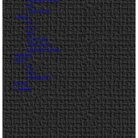
Nintendo Switch
PS5
Xbox Series
Videos
PC
PS4
PS5
Xbox One
Xbox Series
Nintendo Switch
Artículos
APPS
PC
iOS
ANDROID
Prensa
Contacto