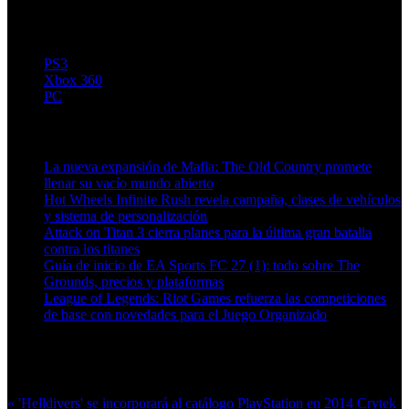
PS3
Xbox 360
PC
Artículos relacionados (por etiqueta)
La nueva expansión de Mafia: The Old Country promete
llenar su vacío mundo abierto
Hot Wheels Infinite Rush revela campaña, clases de vehículos
y sistema de personalización
Attack on Titan 3 cierra planes para la última gran batalla
contra los titanes
Guía de inicio de EA Sports FC 27 (1): todo sobre The
Grounds, precios y plataformas
League of Legends: Riot Games refuerza las competiciones
de base con novedades para el Juego Organizado
Más en esta categoría:
« 'Helldivers' se incorporará al catálogo PlayStation en 2014
Crytek