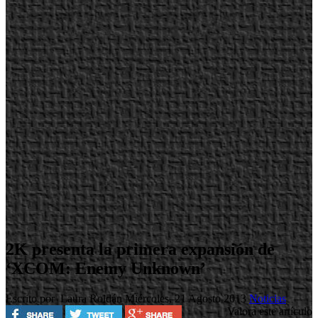
2K presenta la primera expansión de
‘XCOM: Enemy Unknown’
Escrito por Laura Roldán
Miércoles, 21 Agosto 2013
Noticias
Valora este artículo