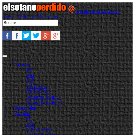
Elsotanoperdido.com -
Revista Online de Videojuegos
Noticias
PC
PS4
PS5
Xbox One
Xbox Series
Nintendo Switch
Nintendo Switch 2
Destacadas
Análisis
PC
PS4
XBOX ONE