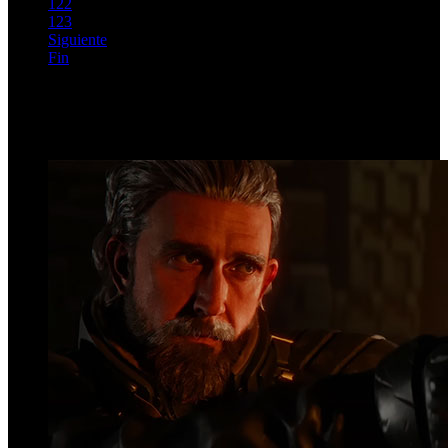
122
123
Siguiente
Fin
Página 119 de 142
Top Videos