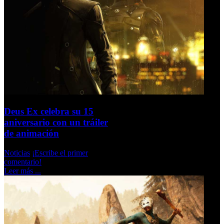
Deus Ex celebra su 15
aniversario con un tráiler
de animación
Noticias
¡Escribe el primer
comentario!
Leer más ...