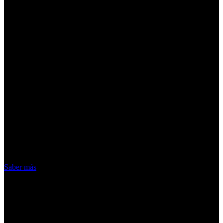
¡Atención! Las cookies nos permiten
ofrecer nuestros servicios. Al utilizar
nuestros servicios, aceptas el uso que
hacemos de las cookies
Acepto
Saber más