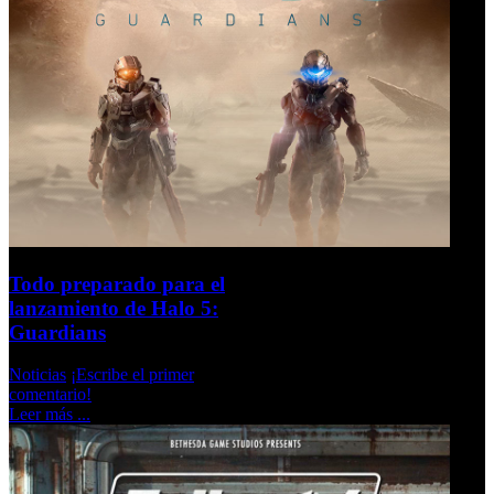
Todo preparado para el
lanzamiento de Halo 5:
Guardians
Noticias
¡Escribe el primer
comentario!
Leer más ...