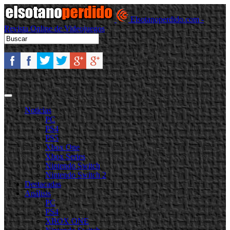
Elsotanoperdido.com -
Revista Online de Videojuegos
Noticias
PC
PS4
PS5
Xbox One
Xbox Series
Nintendo Switch
Nintendo Switch 2
Destacadas
Análisis
PC
PS4
XBOX ONE