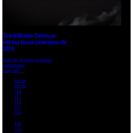
TrackMania Turbo se
retrasa hasta principios de
2016
Noticias
¡Escribe el primer
comentario!
Leer más ...
Iniciar
Previo
114
115
116
117
118
119
120
121