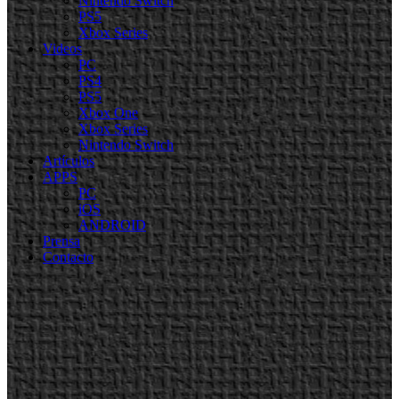
Nintendo Switch
PS5
Xbox Series
Videos
PC
PS4
PS5
Xbox One
Xbox Series
Nintendo Switch
Artículos
APPS
PC
iOS
ANDROID
Prensa
Contacto