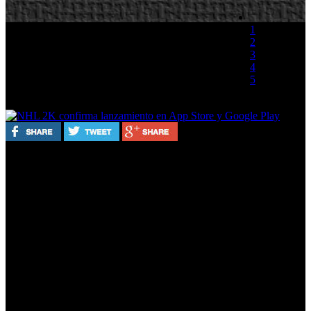
1
2
3
4
5
(0 votos)
2K ha anunciado que la acción de la NHL regresará a los
dispositivos móviles con ‘NHL 2K’. Desarrollado por
NHL
Visual Concepts, en colaboración Virtuos Games, '
2K' llegará este otoño para dispositivos iOS y Android
como juego premium por un importe de 6,99€
. Los fans
de la Liga podrán disfrutar de gráficos mejorados y nuevas
características, incluyendo un modo Mi Carrera detallado,
de ritmo rápido, con mini-juegos de tres en tres y opciones
multijugador por primera vez, permitiendo jugar contra sus