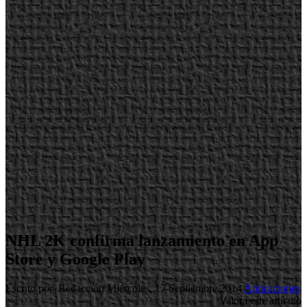
NHL 2K confirma lanzamiento en App
Store y Google Play
Escrito por Redacción
Miércoles, 17 Septiembre 2014
Aplicaciones
Valora este artículo