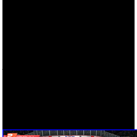
amigos en cualquier momento y en cualquier lugar.
Además, el universo NHL 2K se ampliará continuamente
con actualizaciones de plantilla, permitiendo añadir a
menudo nuevos talentos para los equipos mientras
compiten para ganar el campeonato Stanley Cup.
Las características principales de NHL 2K incluyen modos
de juego clásicos, incluyendo NHL Winter Classic, Estilo
Libre y Shootout; un nuevo modo Mi Carrera; el nuevo
juego Mini-Rink competitivo de tres contra tres; nuevas
opciones multijugador; actualizaciones de plantillas activas
así como compatibilidad con MFi Controller, conectividad
NHL GameCenter LIVE y soporte técnico iCloud (Sólo
disponible en iOS). ‘NHL 2K’ estará disponible a finales
de otoño a través de la App Store, Google Play Store y
Amazon Appstore por 6,99€.