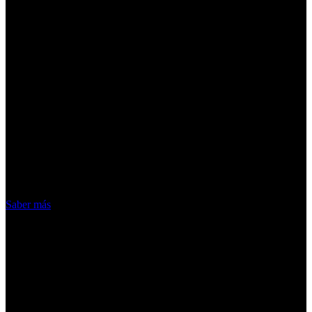
¡Atención! Las cookies nos permiten
ofrecer nuestros servicios. Al utilizar
nuestros servicios, aceptas el uso que
hacemos de las cookies
Acepto
Saber más