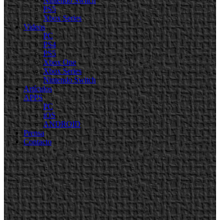
Nintendo Switch
PS5
Xbox Series
Videos
PC
PS4
PS5
Xbox One
Xbox Series
Nintendo Switch
Artículos
APPS
PC
iOS
ANDROID
Prensa
Contacto