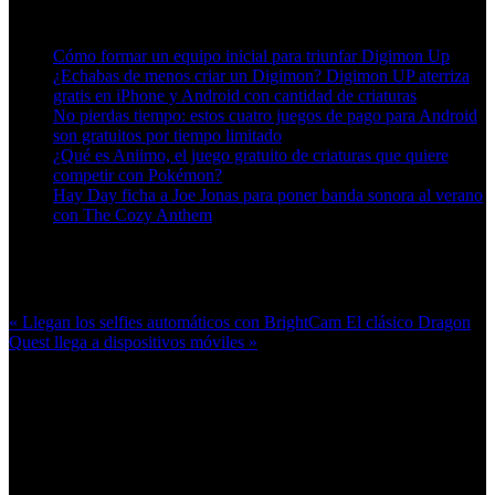
Artículos relacionados (por etiqueta)
Cómo formar un equipo inicial para triunfar Digimon Up
¿Echabas de menos criar un Digimon? Digimon UP aterriza
gratis en iPhone y Android con cantidad de criaturas
No pierdas tiempo: estos cuatro juegos de pago para Android
son gratuitos por tiempo limitado
¿Qué es Aniimo, el juego gratuito de criaturas que quiere
competir con Pokémon?
Hay Day ficha a Joe Jonas para poner banda sonora al verano
con The Cozy Anthem
Más en esta categoría:
« Llegan los selfies automáticos con BrightCam
El clásico Dragon
Quest llega a dispositivos móviles »