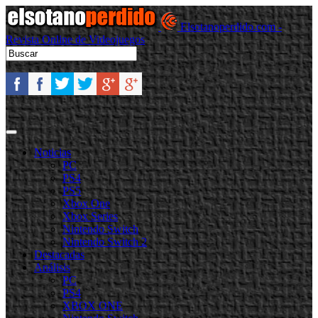
Elsotanoperdido.com -
Revista Online de Videojuegos
Noticias
PC
PS4
PS5
Xbox One
Xbox Series
Nintendo Switch
Nintendo Switch 2
Destacadas
Análisis
PC
PS4
XBOX ONE