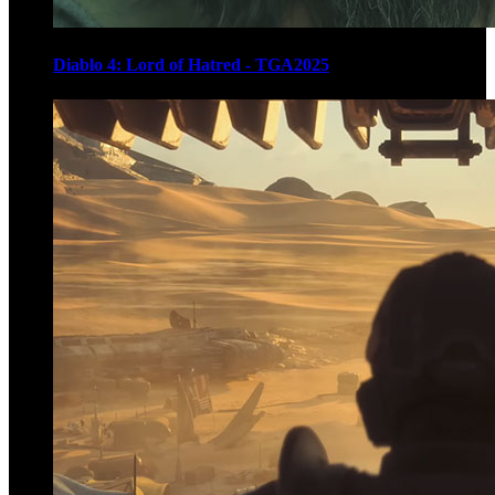
Diablo 4: Lord of Hatred - TGA2025