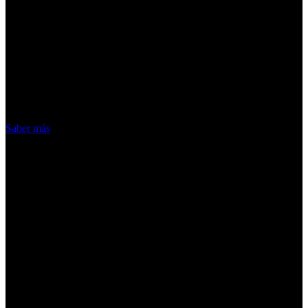
¡Atención! Las cookies nos permiten
ofrecer nuestros servicios. Al utilizar
nuestros servicios, aceptas el uso que
hacemos de las cookies
Acepto
Saber más