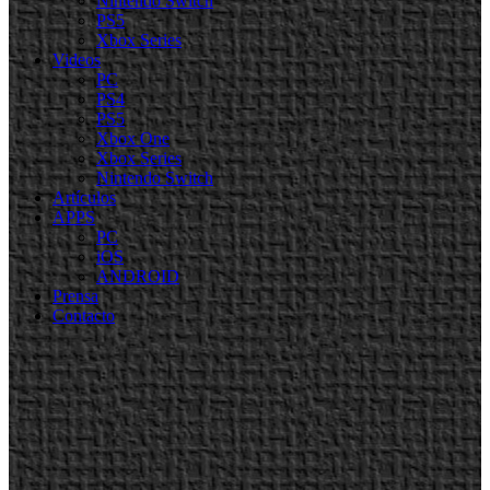
Nintendo Switch
PS5
Xbox Series
Videos
PC
PS4
PS5
Xbox One
Xbox Series
Nintendo Switch
Artículos
APPS
PC
iOS
ANDROID
Prensa
Contacto