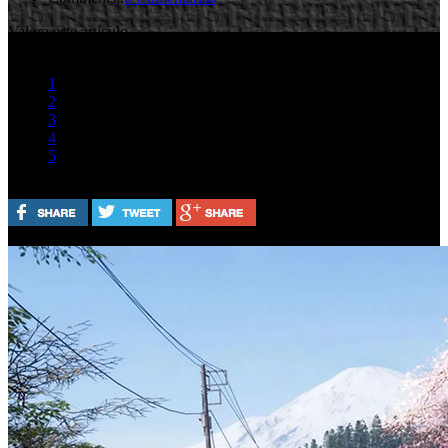
Valora este artículo
1
2
3
4
5
(2 votos)