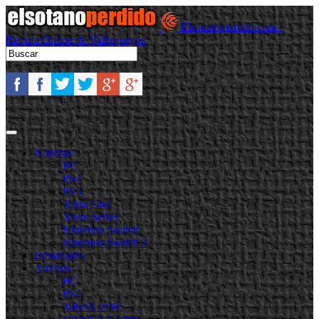
Elsotanoperdido.com -
Revista Online de Videojuegos
Noticias
PC
PS4
PS5
Xbox One
Xbox Series
Nintendo Switch
Nintendo Switch 2
Destacadas
Análisis
PC
PS4
XBOX ONE