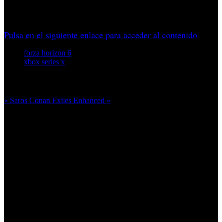
línea Horizon llega por fin a Japón, el destino más
solicitado por sus seguidores durante más de una década.
Pulsa en el siguiente enlace para acceder al contenido
forza horizon 6
xbox series x
Más en esta categoría:
« Saros
Conan Exiles Enhanced »