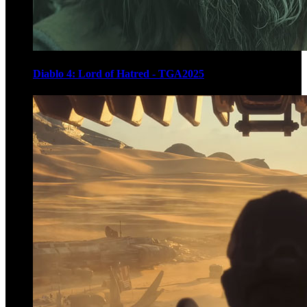
Diablo 4: Lord of Hatred - TGA2025