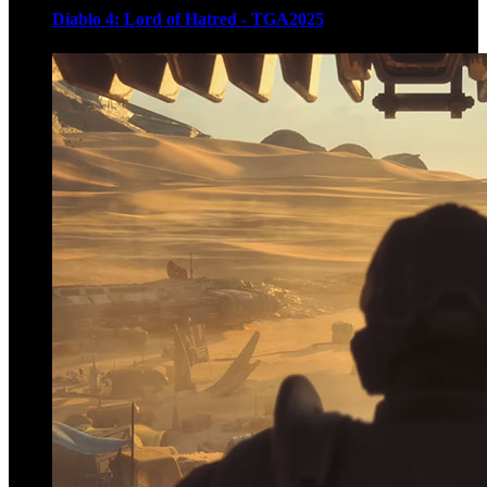
Diablo 4: Lord of Hatred - TGA2025