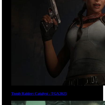
Tomb Raider: Catalyst - TGA2025