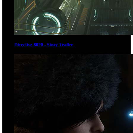
Directive 8020 - Story Trailer