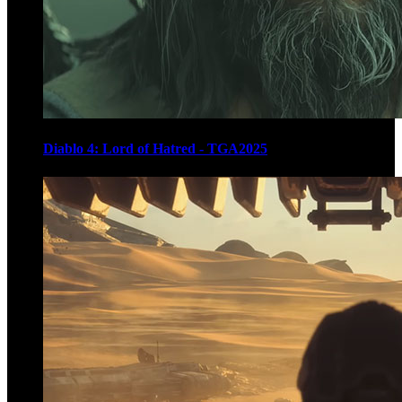
Diablo 4: Lord of Hatred - TGA2025