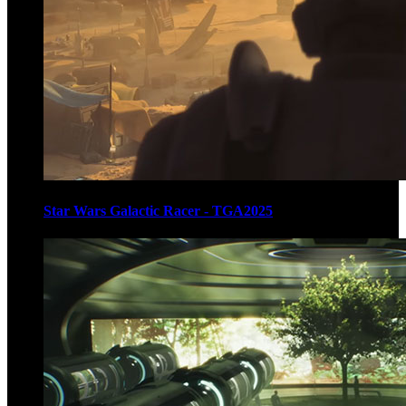
Star Wars Galactic Racer - TGA2025