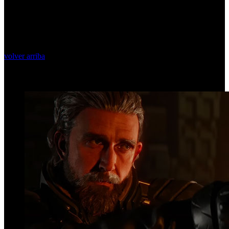
volver arriba
Top Videos