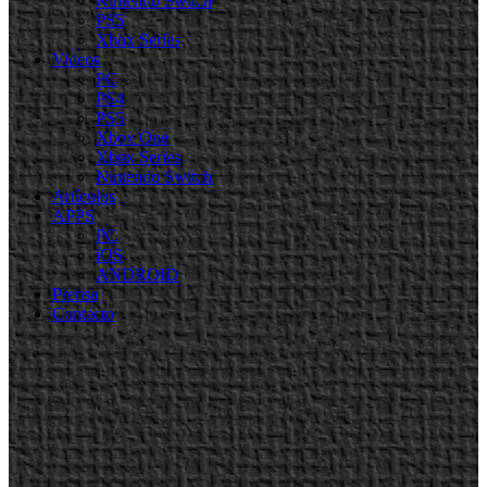
Nintendo Switch
PS5
Xbox Series
Videos
PC
PS4
PS5
Xbox One
Xbox Series
Nintendo Switch
Artículos
APPS
PC
iOS
ANDROID
Prensa
Contacto