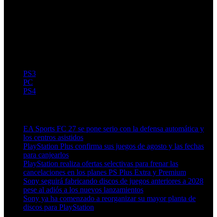
PS3
PC
PS4
Artículos relacionados (por etiqueta)
EA Sports FC 27 se pone serio con la defensa automática y
los centros asistidos
PlayStation Plus confirma sus juegos de agosto y las fechas
para canjearlos
PlayStation realiza ofertas selectivas para frenar las
cancelaciones en los planes PS Plus Extra y Premium
Sony seguirá fabricando discos de juegos anteriores a 2028
pese al adiós a los nuevos lanzamientos
Sony ya ha comenzado a reorganizar su mayor planta de
discos para PlayStation