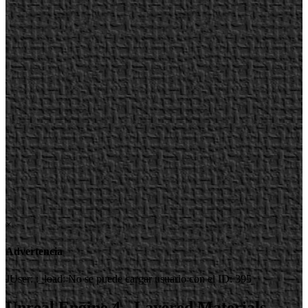
×
Advertencia
JUser: :_load: No se puede cargar usuario con el ID: 395
Unreal Engine 4 - Layered Materials