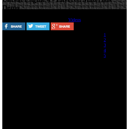
Demo
Escrito por
Lunes, 12 Agosto 2013
Videos
Valora este artículo
1
2
3
4
5
(0 votos)