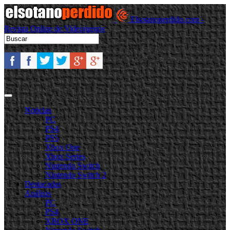
Elsotanoperdido.com -
Revista Online de Videojuegos
Noticias
PC
PS4
PS5
Xbox One
Xbox Series
Nintendo Switch
Nintendo Switch 2
Destacadas
Análisis
PC
PS4
XBOX ONE