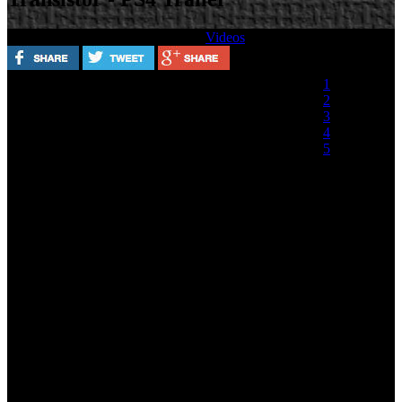
Escrito por
Martes, 11 Junio 2013
Videos
Valora este artículo
1
2
3
4
5
(1 Voto)