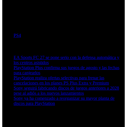
PS4
Artículos relacionados (por etiqueta)
EA Sports FC 27 se pone serio con la defensa automática y
los centros asistidos
PlayStation Plus confirma sus juegos de agosto y las fechas
para canjearlos
PlayStation realiza ofertas selectivas para frenar las
cancelaciones en los planes PS Plus Extra y Premium
Sony seguirá fabricando discos de juegos anteriores a 2028
pese al adiós a los nuevos lanzamientos
Sony ya ha comenzado a reorganizar su mayor planta de
discos para PlayStation