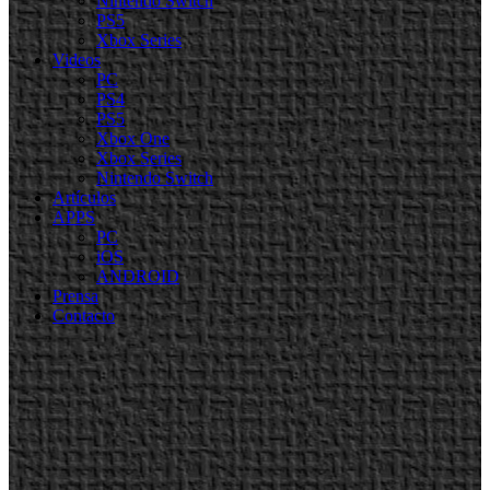
Nintendo Switch
PS5
Xbox Series
Videos
PC
PS4
PS5
Xbox One
Xbox Series
Nintendo Switch
Artículos
APPS
PC
iOS
ANDROID
Prensa
Contacto