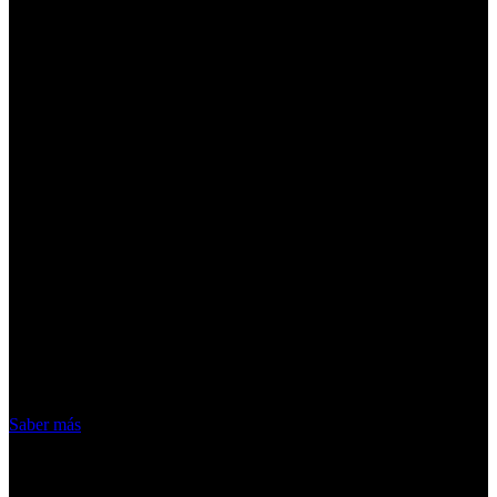
¡Atención! Las cookies nos permiten
ofrecer nuestros servicios. Al utilizar
nuestros servicios, aceptas el uso que
hacemos de las cookies
Acepto
Saber más