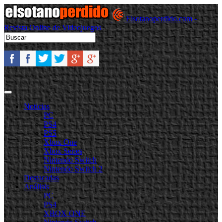
Elsotanoperdido.com -
Revista Online de Videojuegos
Noticias
PC
PS4
PS5
Xbox One
Xbox Series
Nintendo Switch
Nintendo Switch 2
Destacadas
Análisis
PC
PS4
XBOX ONE