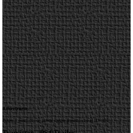
×
Advertencia
JUser: :_load: No se puede cargar usuario con el ID: 395
Transistor - PS4 Trailer